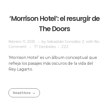
‘Morrison Hotel’: el resurgir de
The Doors
febrero 11, 2025
by
Sebastián González Z.
with
No
Comment
71 Decibeles
ZZZ
‘Morrison Hotel’ es un álbum conceptual que
refleja los pasajes más oscuros de la vida del
Rey Lagarto.
Read More