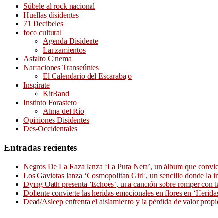
Súbele al rock nacional
Huellas disidentes
71 Decibeles
foco cultural
Agenda Disidente
Lanzamientos
Asfalto Cinema
Narraciones Transeúntes
El Calendario del Escarabajo
Inspírate
KitBand
Instinto Forastero
Alma del Río
Opiniones Disidentes
Des-Occidentales
Entradas recientes
Negros De La Raza lanza ‘La Pura Neta’, un álbum que convierte
Los Gaviotas lanza ‘Cosmopolitan Girl’, un sencillo donde la i
Dying Oath presenta ‘Echoes’, una canción sobre romper con la
Doliente convierte las heridas emocionales en flores en ‘Herid
Dead/Asleep enfrenta el aislamiento y la pérdida de valor propi