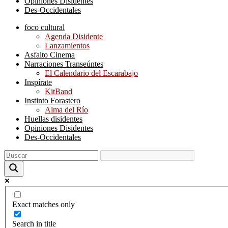
Opiniones Disidentes
Des-Occidentales
foco cultural
Agenda Disidente
Lanzamientos
Asfalto Cinema
Narraciones Transeúntes
El Calendario del Escarabajo
Inspírate
KitBand
Instinto Forastero
Alma del Río
Huellas disidentes
Opiniones Disidentes
Des-Occidentales
Exact matches only
Search in title