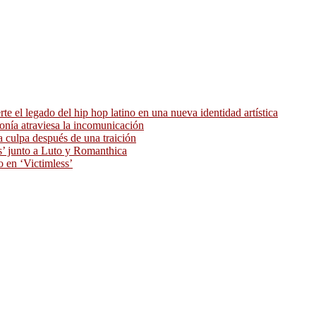
 el legado del hip hop latino en una nueva identidad artística
ronía atraviesa la incomunicación
 culpa después de una traición
as’ junto a Luto y Romanthica
o en ‘Victimless’