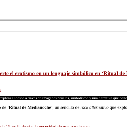
rte el erotismo en un lenguaje simbólico en ‘Ritual d
s
 explora el deseo a través de imágenes rituales, simbolismo y una narrativa que con
o de
‘Ritual de Medianoche’
, un sencillo de
rock alternativo
que explo
cia’ (Lxs Parker) y la necesidad de escapar de casa