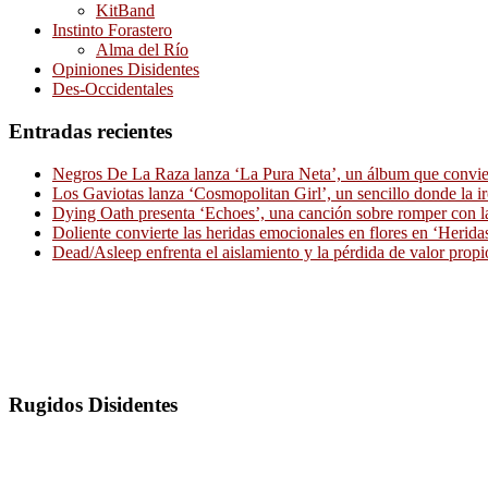
KitBand
Instinto Forastero
Alma del Río
Opiniones Disidentes
Des-Occidentales
Entradas recientes
Negros De La Raza lanza ‘La Pura Neta’, un álbum que convierte
Los Gaviotas lanza ‘Cosmopolitan Girl’, un sencillo donde la i
Dying Oath presenta ‘Echoes’, una canción sobre romper con la
Doliente convierte las heridas emocionales en flores en ‘Herid
Dead/Asleep enfrenta el aislamiento y la pérdida de valor propi
Rugidos Disidentes