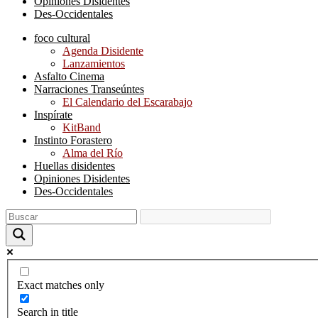
Opiniones Disidentes
Des-Occidentales
foco cultural
Agenda Disidente
Lanzamientos
Asfalto Cinema
Narraciones Transeúntes
El Calendario del Escarabajo
Inspírate
KitBand
Instinto Forastero
Alma del Río
Huellas disidentes
Opiniones Disidentes
Des-Occidentales
Exact matches only
Search in title