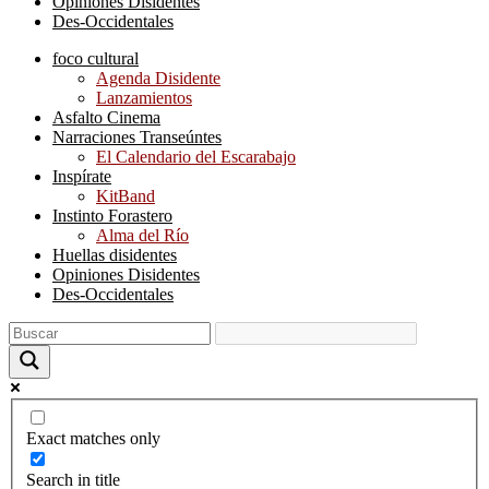
Opiniones Disidentes
Des-Occidentales
foco cultural
Agenda Disidente
Lanzamientos
Asfalto Cinema
Narraciones Transeúntes
El Calendario del Escarabajo
Inspírate
KitBand
Instinto Forastero
Alma del Río
Huellas disidentes
Opiniones Disidentes
Des-Occidentales
Exact matches only
Search in title