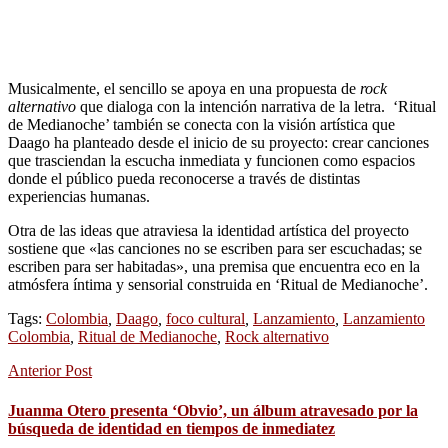
Musicalmente, el sencillo se apoya en una propuesta de
rock
alternativo
que dialoga con la intención narrativa de la letra. ‘Ritual
de Medianoche’ también se conecta con la visión artística que
Daago ha planteado desde el inicio de su proyecto: crear canciones
que trasciendan la escucha inmediata y funcionen como espacios
donde el público pueda reconocerse a través de distintas
experiencias humanas.
Otra de las ideas que atraviesa la identidad artística del proyecto
sostiene que «las canciones no se escriben para ser escuchadas; se
escriben para ser habitadas», una premisa que encuentra eco en la
atmósfera íntima y sensorial construida en ‘Ritual de Medianoche’.
Tags:
Colombia
,
Daago
,
foco cultural
,
Lanzamiento
,
Lanzamiento
Colombia
,
Ritual de Medianoche
,
Rock alternativo
Anterior Post
Juanma Otero presenta ‘Obvio’, un álbum atravesado por la
búsqueda de identidad en tiempos de inmediatez