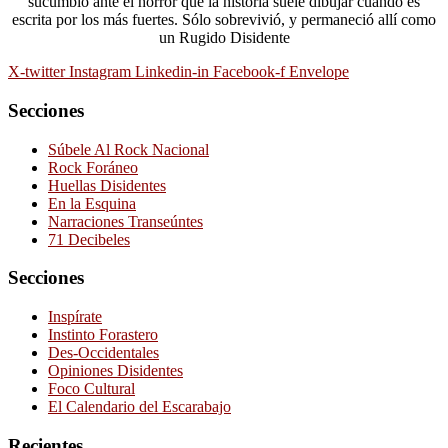
sucumbió ante el horror que la historia suele dibujar cuando es
escrita por los más fuertes. Sólo sobrevivió, y permaneció allí como
un Rugido Disidente
X-twitter
Instagram
Linkedin-in
Facebook-f
Envelope
Secciones
Súbele Al Rock Nacional
Rock Foráneo
Huellas Disidentes
En la Esquina
Narraciones Transeúntes
71 Decibeles
Secciones
Inspírate
Instinto Forastero
Des-Occidentales
Opiniones Disidentes
Foco Cultural
El Calendario del Escarabajo
Recientes