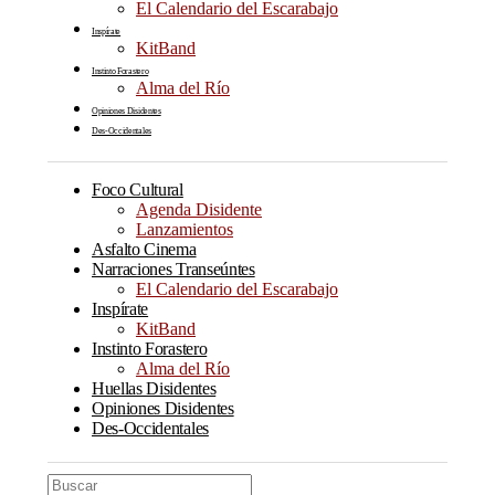
El Calendario del Escarabajo
Inspírate
KitBand
Instinto Forastero
Alma del Río
Opiniones Disidentes
Des-Occidentales
Foco Cultural
Agenda Disidente
Lanzamientos
Asfalto Cinema
Narraciones Transeúntes
El Calendario del Escarabajo
Inspírate
KitBand
Instinto Forastero
Alma del Río
Huellas Disidentes
Opiniones Disidentes
Des-Occidentales