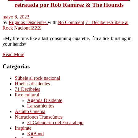
retratada por Rob Ramirez & The Hounds
mayo 6, 2023
by
Rugidos Disidentes
with
No Comment
71 Decibeles
Súbele al
Rock Nacional
ZZZ
«My life runs like a fast-consuming cigarette, I`m a tick bursting in
your hands»
Read More
Categorías
Súbele al rock nacional
Huellas disidentes
71 Decibeles
foco cultural
Agenda Disidente
Lanzamientos
Asfalto Cinema
Narraciones Transeúntes
El Calendario del Escarabajo
Inspírate
KitBand