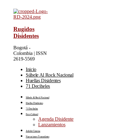
Rugidos
Disidentes
Bogotá -
Colombia | ISSN
2619-5569
Inicio
Súbele Al Rock Nacional
Huellas Disidentes
71 Decibeles
Súbele Al Rock Nacional
Huellas Disidentes
71 Decibeles
Foco Cultural
Agenda Disidente
Lanzamientos
Asfalto Cinema
Narraciones Transeúntes