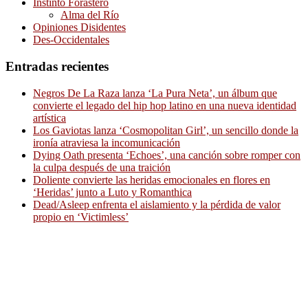
Instinto Forastero
Alma del Río
Opiniones Disidentes
Des-Occidentales
Entradas recientes
Negros De La Raza lanza ‘La Pura Neta’, un álbum que
convierte el legado del hip hop latino en una nueva identidad
artística
Los Gaviotas lanza ‘Cosmopolitan Girl’, un sencillo donde la
ironía atraviesa la incomunicación
Dying Oath presenta ‘Echoes’, una canción sobre romper con
la culpa después de una traición
Doliente convierte las heridas emocionales en flores en
‘Heridas’ junto a Luto y Romanthica
Dead/Asleep enfrenta el aislamiento y la pérdida de valor
propio en ‘Victimless’