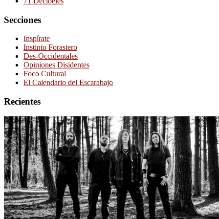
71 Decibeles
Secciones
Inspírate
Instinto Forastero
Des-Occidentales
Opiniones Disidentes
Foco Cultural
El Calendario del Escarabajo
Recientes