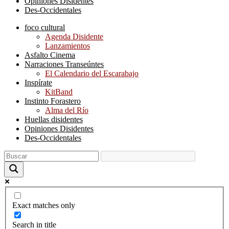
Opiniones Disidentes
Des-Occidentales
foco cultural
Agenda Disidente
Lanzamientos
Asfalto Cinema
Narraciones Transeúntes
El Calendario del Escarabajo
Inspírate
KitBand
Instinto Forastero
Alma del Río
Huellas disidentes
Opiniones Disidentes
Des-Occidentales
Exact matches only
Search in title