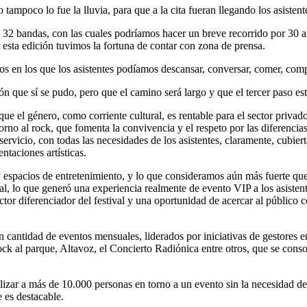
tampoco lo fue la lluvia, para que a la cita fueran llegando los asisten
ga 32 bandas, con las cuales podríamos hacer un breve recorrido por 30 
 esta edición tuvimos la fortuna de contar con zona de prensa.
os en los que los asistentes podíamos descansar, conversar, comer, com
ón que sí se pudo, pero que el camino será largo y que el tercer paso está
e el género, como corriente cultural, es rentable para el sector privad
rno al rock, que fomenta la convivencia y el respeto por las diferenci
 servicio, con todas las necesidades de los asistentes, claramente, cubie
ntaciones artísticas.
espacios de entretenimiento, y lo que consideramos aún más fuerte que tod
val, lo que generó una experiencia realmente de evento VIP a los asiste
actor diferenciador del festival y una oportunidad de acercar al público
cantidad de eventos mensuales, liderados por iniciativas de gestores en
ck al parque, Altavoz, el Concierto Radiónica entre otros, que se cons
zar a más de 10.000 personas en torno a un evento sin la necesidad de ar
 es destacable.