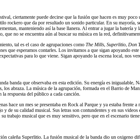
festival, ciertamente puede decirse que la fusión que hacen es muy poco
ilo rockero que da por resultado un sonido particular. En su mayoría, se
lementan, manteniendo así la base llanera. Al entrar a jugar la batería y 
, que no se encuentra aún al buscar su música en la red, definitivament
miento, tal es el caso de agrupaciones como
The Mills
,
Superlitio
,
Don T
s que esperamos contarles. Los invitamos a que sigan apoyando este inc
xpectativas para lo que viene. Sigan apoyando la escena local, nos ve
egunda banda que observaba en esta edición. Su energía es inigualable, N
res, los abraza. La música de la agrupación, formada en el Barrio de Man
n la respuesta del público a cada canción.
 apenas hace un mes se presentaba en Rock al Parque y ya estaba frente 
jo y de su calidad musical. Sus letras son contundentes y en sus videos 
en su trabajo musical que es muy sensitivo, pero que en el escenario tien
ión caleña Superlitio. La fusión musical de la banda dio un oxigeno dif