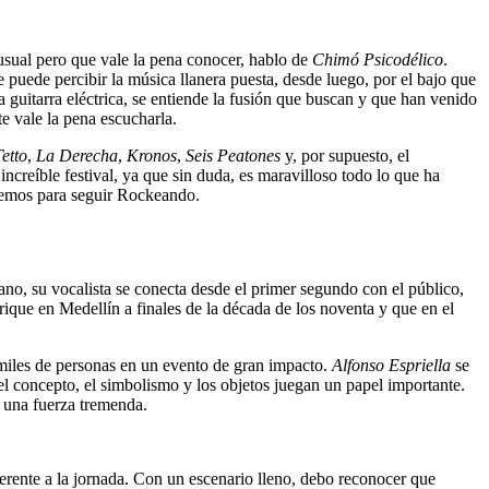
 usual pero que vale la pena conocer, hablo de
Chimó Psicodélico
.
 puede percibir la música llanera puesta, desde luego, por el bajo que
la guitarra eléctrica, se entiende la fusión que buscan y que han venido
e vale la pena escucharla.
etto
,
La Derecha
,
Kronos
,
Seis Peatones
y, por supuesto, el
reíble festival, ya que sin duda, es maravilloso todo lo que ha
remos para seguir Rockeando.
ano, su vocalista se conecta desde el primer segundo con el público,
rique en Medellín a finales de la década de los noventa y que en el
a miles de personas en un evento de gran impacto.
Alfonso Espriella
se
el concepto, el simbolismo y los objetos juegan un papel importante.
e una fuerza tremenda.
erente a la jornada. Con un escenario lleno, debo reconocer que