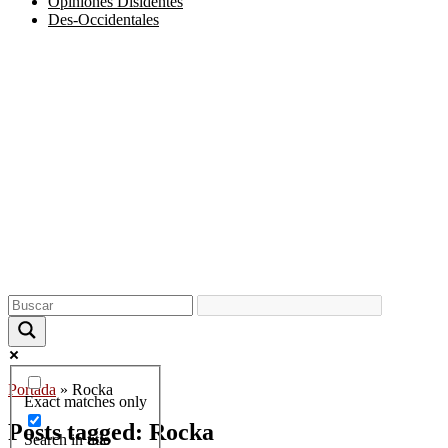
Opiniones Disidentes
Des-Occidentales
Portada
»
Rocka
Exact matches only
Posts tagged: Rocka
Search in title