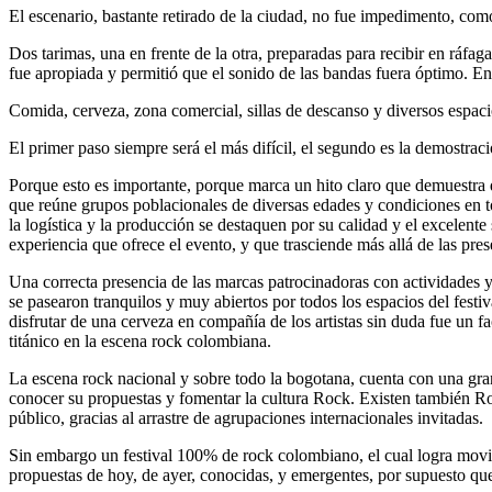
El escenario, bastante retirado de la ciudad, no fue impedimento, como 
Dos tarimas, una en frente de la otra, preparadas para recibir en ráfa
fue apropiada y permitió que el sonido de las bandas fuera óptimo. En
Comida, cerveza, zona comercial, sillas de descanso y diversos espaci
El primer paso siempre será el más difícil, el segundo es la demostraci
Porque esto es importante, porque marca un hito claro que demuestra qu
que reúne grupos poblacionales de diversas edades y condiciones en to
la logística y la producción se destaquen por su calidad y el excelente
experiencia que ofrece el evento, y que trasciende más allá de las prese
Una correcta presencia de las marcas patrocinadoras con actividades y 
se pasearon tranquilos y muy abiertos por todos los espacios del festi
disfrutar de una cerveza en compañía de los artistas sin duda fue un f
titánico en la escena rock colombiana.
La escena rock nacional y sobre todo la bogotana, cuenta con una gran 
conocer su propuestas y fomentar la cultura Rock. Existen también Ro
público, gracias al arrastre de agrupaciones internacionales invitadas.
Sin embargo un festival 100% de rock colombiano, el cual logra movili
propuestas de hoy, de ayer, conocidas, y emergentes, por supuesto que