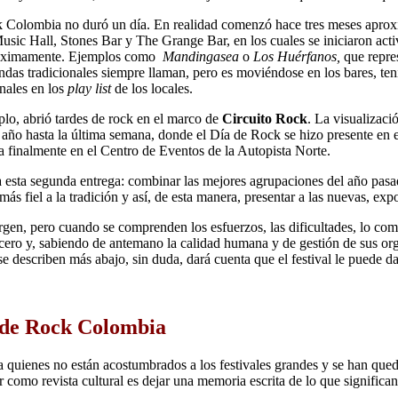
k Colombia no duró un día. En realidad comenzó hace tres meses aprox
 Hall, Stones Bar y The Grange Bar, en los cuales se iniciaron activ
 próximamente. Ejemplos como
Mandingasea
o
Los Huérfanos,
que repre
ndas tradicionales siempre llaman, pero es moviéndose en los bares, ten
nales en los
play list
de los locales.
plo, abrió tardes de rock en el marco de
Circuito Rock
. La visualizaci
el año hasta la última semana, donde el Día de Rock se hizo presente 
ta finalmente en el Centro de Eventos de la Autopista Norte.
a esta segunda entrega: combinar las mejores agrupaciones del año pasad
s fiel a la tradición y así, de esta manera, presentar a las nuevas, ex
rgen, pero cuando se comprenden los esfuerzos, las dificultades, lo com
tercero y, sabiendo de antemano la calidad humana y de gestión de sus o
 describen más abajo, sin duda, dará cuenta que el festival le puede da
a de Rock Colombia
a quienes no están acostumbrados a los festivales grandes y se han que
como revista cultural es dejar una memoria escrita de lo que significan