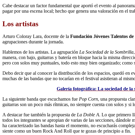
Cabe destacar un factor fundamental que aportó el evento al panorama 
pagar por una escena local; hecho que genera una valoración en el trab
Los artistas
Arturo Coloray Lara, docente de la
Fundación Jóvenes Talentos d
agrupaciones durante la jornada.
Hablemos de los artistas. La agrupación
La Sociedad de la Sombrilla
manera, con bajo, guitarras y batería en bloque hacia la misma direcci
pero con solos muy puntuales, todo esto muy bien organizado; como su
Debo decir que al conocer la distribución de los espacios, quedó en e
muchas de las bandas que no tocarían en el festival asistieran al mis
Galería fotográfica: La sociedad de la 
La siguiente banda que escuchamos fue
Pop Corn
, una propuesta cla
guitarras son un poco más rítmicas, no siempre cuenta con solos y si l
A destacar fue también la propuesta de
La Doble A
. Lo que primero ll
todos los integrantes se apropian de varias de las secciones, dándole m
ha caracterizado las bandas hasta el momento, no escucharás complejas 
siente como un buen Rock And Roll que te gozas de principio a fin.