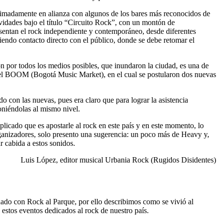
imadamente en alianza con algunos de los bares más reconocidos de
idades bajo el título “Circuito Rock”, con un montón de
sentan el rock independiente y contemporáneo, desde diferentes
iendo contacto directo con el público, donde se debe retomar el
ón por todos los medios posibles, que inundaron la ciudad, es una de
en el BOOM (Bogotá Music Market), en el cual se postularon dos nuevas
o con las nuevas, pues era claro que para lograr la asistencia
poniéndolas al mismo nivel.
plicado que es apostarle al rock en este país y en este momento, lo
rganizadores, solo presento una sugerencia: un poco más de Heavy y,
r cabida a estos sonidos.
Luis López, editor musical Urbania Rock (Rugidos Disidentes)
dado con Rock al Parque, por ello describimos como se vivió al
 estos eventos dedicados al rock de nuestro país.