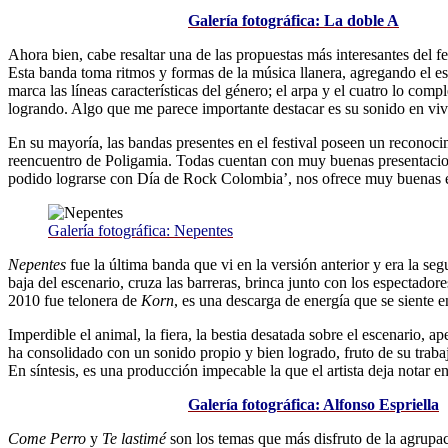
G
alería fotográfica: La doble A
Ahora bien, cabe resaltar una de las propuestas más interesantes del 
Esta banda toma ritmos y formas de la música llanera, agregando el est
marca las líneas características del género; el arpa y el cuatro lo comp
logrando. Algo que me parece importante destacar es su sonido en vivo
En su mayoría, las bandas presentes en el festival poseen un reconoci
reencuentro de Poligamia. Todas cuentan con muy buenas presentacione
podido lograrse con Día de Rock Colombia’, nos ofrece muy buenas e
Galería fotográfica: Nepentes
Nepentes
fue la última banda que vi en la versión anterior y era la s
baja del escenario, cruza las barreras, brinca junto con los espectado
2010 fue telonera de
Korn
, es una descarga de energía que se siente e
Imperdible el animal, la fiera, la bestia desatada sobre el escenario,
ha consolidado con un sonido propio y bien logrado, fruto de su traba
En síntesis, es una producción impecable la que el artista deja notar 
Galería fotográfica: Alfonso Espriella
Come Perro
y
Te lastimé
son los temas que más disfruto de la agrupac