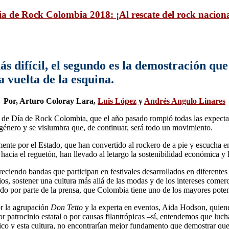
ía de Rock Colombia 2018: ¡Al rescate del rock naciona
s difícil, el segundo es la demostración que
a vuelta de la esquina.
Por, Arturo Coloray Lara,
Luis López
y
Andrés Angulo Linares
 de Día de Rock Colombia, que el año pasado rompió todas las expectat
 género y se vislumbra que, de continuar, será todo un movimiento.
mente por el Estado, que han convertido al rockero de a pie y escucha en
 hacia el reguetón, han llevado al letargo la sostenibilidad económica y
ciendo bandas que participan en festivales desarrollados en diferentes e
ios, sostener una cultura más allá de las modas y de los intereses comer
ndo por parte de la prensa, que Colombia tiene uno de los mayores poten
or la agrupación
Don Tetto
y la experta en eventos, Aida Hodson, quiene
r patrocinio estatal o por causas filantrópicas –sí, entendemos que luch
blico y esta cultura, no encontrarían mejor fundamento que demostrar qu