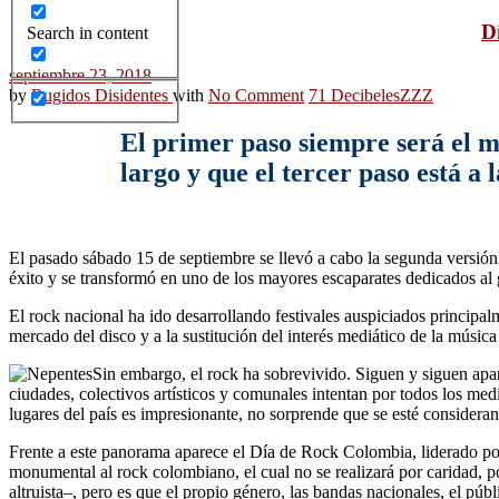
D
Search in content
septiembre 23, 2018
by
Rugidos Disidentes
with
No Comment
71 Decibeles
ZZZ
El primer paso siempre será el má
largo y que el tercer paso está a l
El pasado sábado 15 de septiembre se llevó a cabo la segunda versión
éxito y se transformó en uno de los mayores escaparates dedicados al
El rock nacional ha ido desarrollando festivales auspiciados principal
mercado del disco y a la sustitución del interés mediático de la música
Sin embargo, el rock ha sobrevivido. Siguen y siguen apare
ciudades, colectivos artísticos y comunales intentan por todos los med
lugares del país es impresionante, no sorprende que se esté considera
Frente a este panorama aparece el Día de Rock Colombia, liderado p
monumental al rock colombiano, el cual no se realizará por caridad, po
altruista–, pero es que el propio género, las bandas nacionales, el pú