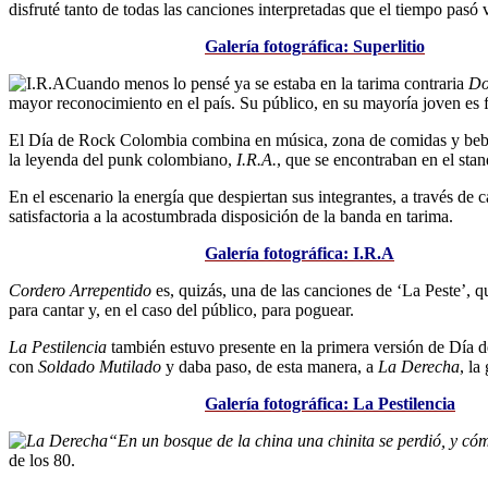
disfruté tanto de todas las canciones interpretadas que el tiempo pasó
Galería fotográfica: Superlitio
Cuando menos lo pensé ya se estaba en la tarima contraria
Do
mayor reconocimiento en el país. Su público, en su mayoría joven es fi
El Día de Rock Colombia combina en música, zona de comidas y bebida
la leyenda del punk colombiano,
I.R.A.
, que se encontraban en el sta
En el escenario la energía que despiertan sus integrantes, a través d
satisfactoria a la acostumbrada disposición de la banda en tarima.
Galería fotográfica: I.R.A
Cordero Arrepentido
es, quizás, una de las canciones de ‘La Peste’, 
para cantar y, en el caso del público, para poguear.
La Pestilencia
también estuvo presente en la primera versión de Día d
con
Soldado Mutilado
y daba paso, de esta manera, a
La Derecha
, la
Galería fotográfica: La Pestilencia
“En un bosque de la china una chinita se perdió, y có
de los 80.