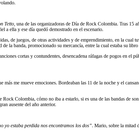
 volando.
n Tetto,
una de las organizadoras de Día de Rock Colombia. Tras 15 añ
el a ella y ese día quedó demostrado en el escenario.
s, de juegos, de otras actividades y de emprendimiento, en la cual t
nd de la banda, promocionado su mercancía, entre la cual estaba su libr
e canciones cortas y contundentes, desencadena ráfagas de pogos en el p
que más me mueve emociones. Bordeaban las 11 de la noche y el cansanc
e Rock Colombia, cómo no iba a estarlo, si es una de las bandas de soni
 gran ausente del año anterior.
mo yo estaba perdida nos encontramos los dos”
. Mario, sobre la mitad d