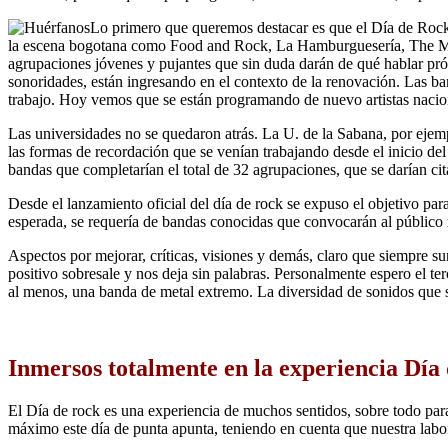
Lo primero que queremos destacar es que el Día de Roc
la escena bogotana como Food and Rock, La Hamburguesería, The Music
agrupaciones jóvenes y pujantes que sin duda darán de qué hablar
sonoridades, están ingresando en el contexto de la renovación. Las ba
trabajo. Hoy vemos que se están programando de nuevo artistas nacio
Las universidades no se quedaron atrás. La U. de la Sabana, por ejem
las formas de recordación que se venían trabajando desde el inicio d
bandas que completarían el total de 32 agrupaciones, que se darían ci
Desde el lanzamiento oficial del día de rock se expuso el objetivo par
esperada, se requería de bandas conocidas que convocarán al público má
Aspectos por mejorar, críticas, visiones y demás, claro que siempre su
positivo sobresale y nos deja sin palabras. Personalmente espero el 
al menos, una banda de metal extremo. La diversidad de sonidos que se
Inmersos totalmente en la experiencia Dí
El Día de rock es una experiencia de muchos sentidos, sobre todo par
máximo este día de punta apunta, teniendo en cuenta que nuestra labor 