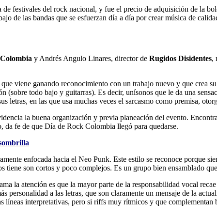
de festivales del rock nacional, y fue el precio de adquisición de la bo
ajo de las bandas que se esfuerzan día a día por crear música de calida
e Colombia
y Andrés Angulo Linares, director de
Rugidos Disidentes
,
, que viene ganando reconocimiento con un trabajo nuevo y que crea su 
ón (sobre todo bajo y guitarras). Es decir, unísonos que le da una sensa
s letras, en las que usa muchas veces el sarcasmo como premisa, otorga
videncia la buena organización y previa planeación del evento. Encontra
mo, da fe de que Día de Rock Colombia llegó para quedarse.
sombrilla
ramente enfocada hacia el Neo Punk. Este estilo se reconoce porque sie
os tiene son cortos y poco complejos. Es un grupo bien ensamblado que o
ama la atención es que la mayor parte de la responsabilidad vocal recae e
ás personalidad a las letras, que son claramente un mensaje de la actuali
líneas interpretativas, pero si riffs muy rítmicos y que complementan b