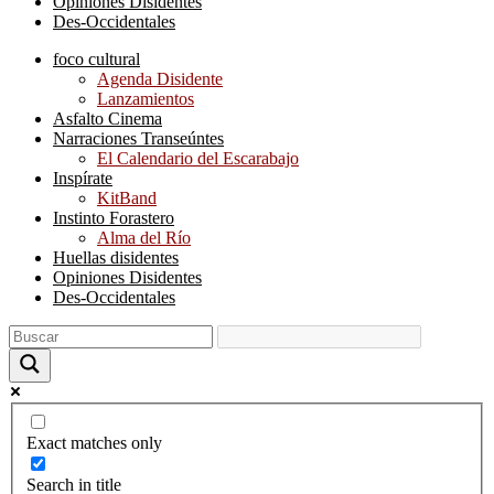
Opiniones Disidentes
Des-Occidentales
foco cultural
Agenda Disidente
Lanzamientos
Asfalto Cinema
Narraciones Transeúntes
El Calendario del Escarabajo
Inspírate
KitBand
Instinto Forastero
Alma del Río
Huellas disidentes
Opiniones Disidentes
Des-Occidentales
Exact matches only
Search in title