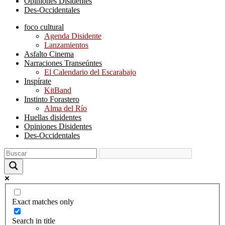
Opiniones Disidentes
Des-Occidentales
foco cultural
Agenda Disidente
Lanzamientos
Asfalto Cinema
Narraciones Transeúntes
El Calendario del Escarabajo
Inspírate
KitBand
Instinto Forastero
Alma del Río
Huellas disidentes
Opiniones Disidentes
Des-Occidentales
Exact matches only
Search in title