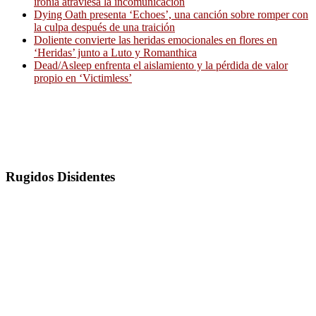
ironía atraviesa la incomunicación
Dying Oath presenta ‘Echoes’, una canción sobre romper con
la culpa después de una traición
Doliente convierte las heridas emocionales en flores en
‘Heridas’ junto a Luto y Romanthica
Dead/Asleep enfrenta el aislamiento y la pérdida de valor
propio en ‘Victimless’
Rugidos Disidentes