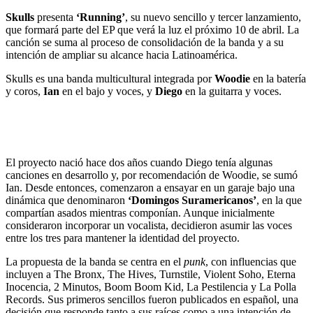
Skulls
presenta
‘Running’
, su nuevo sencillo y tercer lanzamiento,
que formará parte del EP que verá la luz el próximo 10 de abril. La
canción se suma al proceso de consolidación de la banda y a su
intención de ampliar su alcance hacia Latinoamérica.
Skulls es una banda multicultural integrada por
Woodie
en la batería
y coros,
Ian
en el bajo y voces, y
Diego
en la guitarra y voces.
El proyecto nació hace dos años cuando Diego tenía algunas
canciones en desarrollo y, por recomendación de Woodie, se sumó
Ian. Desde entonces, comenzaron a ensayar en un garaje bajo una
dinámica que denominaron
‘Domingos Suramericanos’
, en la que
compartían asados mientras componían. Aunque inicialmente
consideraron incorporar un vocalista, decidieron asumir las voces
entre los tres para mantener la identidad del proyecto.
La propuesta de la banda se centra en el
punk
, con influencias que
incluyen a The Bronx, The Hives, Turnstile, Violent Soho, Eterna
Inocencia, 2 Minutos, Boom Boom Kid, La Pestilencia y La Polla
Records. Sus primeros sencillos fueron publicados en español, una
decisión que responde tanto a sus raíces como a una intención de