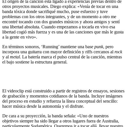
El origen de la canción está ligado a experiencias previas dentro de
otros proyectos musicales. Diego explica: «Venía de tocar en una
banda tóxica donde sacrifiqué mucho, puse esfuerzo y tuve
problemas con los otros integrantes, y de un momento a otro me
encontré tocando con dos grandes músicos y ahora amigos y sentí
una libertad absoluta. Cuando empezamos a tocarla en vivo esa
libertad cogió más fuerza y es una de las canciones que más le gusta
a la gente en vivo».
En términos sonoros, ‘Running’ mantiene una base
punk
, pero
incorpora una guitarra con mayor definición y riffs cercanos al
rock
y al
metal
. La batería marca el pulso central de la canción, mientras
el bajo sostiene la estructura general.
El videoclip está construido a partir de registros de ensayos, sesiones
de grabación y momentos cotidianos de la banda. Incluye imágenes
del proceso en estudio y refuerza la línea conceptual del sencillo:
hacer música desde la autonomía y el disfrute.
De cara a su proyección, la banda señala: «Uno de nuestros
objetivos siempre ha sido llegar a otros lugares fuera de Australia,
particularmente Sudamérica. Queremos ir a tocar allá, llevar nuestro