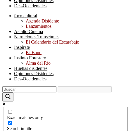
Opiniones Disidentes
Des-Occidentales
foco cultural
Agenda Disidente
Lanzamientos
Asfalto Cinema
Narraciones Transeúntes
El Calendario del Escarabajo
Inspírate
KitBand
Instinto Forastero
Alma del Río
Huellas disidentes
Opiniones Disidentes
Des-Occidentales
Exact matches only
Search in title