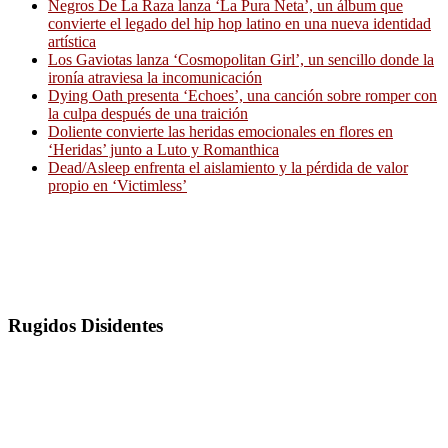
Negros De La Raza lanza ‘La Pura Neta’, un álbum que
convierte el legado del hip hop latino en una nueva identidad
artística
Los Gaviotas lanza ‘Cosmopolitan Girl’, un sencillo donde la
ironía atraviesa la incomunicación
Dying Oath presenta ‘Echoes’, una canción sobre romper con
la culpa después de una traición
Doliente convierte las heridas emocionales en flores en
‘Heridas’ junto a Luto y Romanthica
Dead/Asleep enfrenta el aislamiento y la pérdida de valor
propio en ‘Victimless’
Rugidos Disidentes