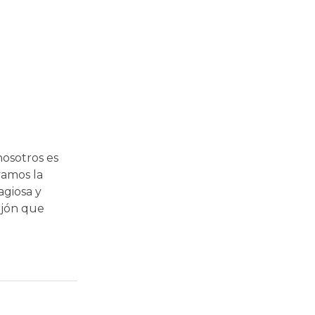
nosotros es
vamos la
agiosa y
ujón que