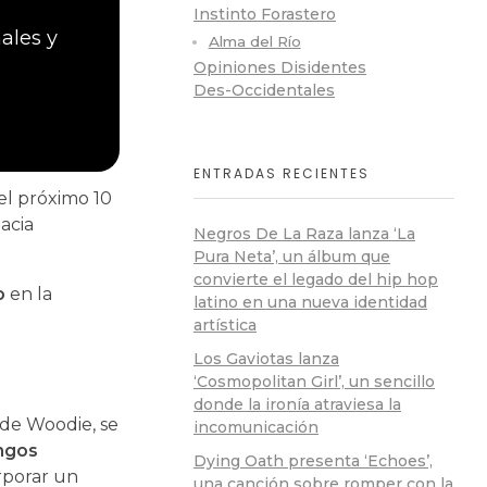
Instinto Forastero
ales y
Alma del Río
Opiniones Disidentes
Des-Occidentales
ENTRADAS RECIENTES
el próximo 10
acia
Negros De La Raza lanza ‘La
Pura Neta’, un álbum que
convierte el legado del hip hop
o
en la
latino en una nueva identidad
artística
Los Gaviotas lanza
‘Cosmopolitan Girl’, un sencillo
donde la ironía atraviesa la
 de Woodie, se
incomunicación
ngos
Dying Oath presenta ‘Echoes’,
rporar un
una canción sobre romper con la