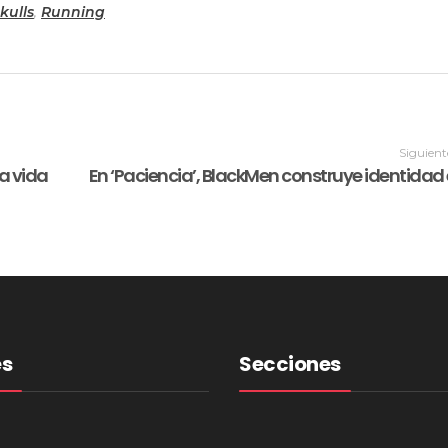
kulls
,
Running
Siguient
a vida
es
Secciones