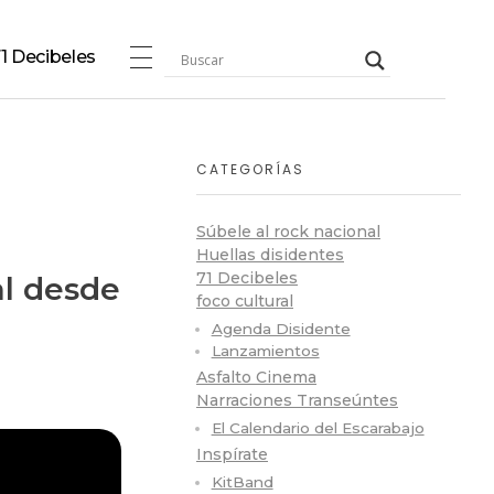
1 Decibeles
CATEGORÍAS
Súbele al rock nacional
Huellas disidentes
71 Decibeles
al desde
foco cultural
Agenda Disidente
Lanzamientos
Asfalto Cinema
Narraciones Transeúntes
El Calendario del Escarabajo
Inspírate
KitBand