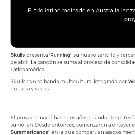
El trío latino radicado en Australia la
pro
Skulls
presenta
‘Running’
, su nuevo sencillo y terc
de abril. La canción se suma al proceso de consolida
Latinoamérica.
Skulls es una banda multicultural integrada por
Wo
guitarra y voces.
El proyecto nació hace dos años cuando Diego tení
sumó Ian. Desde entonces, comenzaron a ensayar 
Suramericanos’
, en la que compartían asados mie