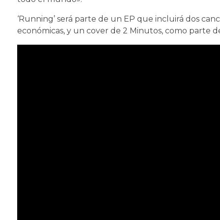
‘Running’ será parte de un EP que incluirá dos cancio
económicas, y un cover de 2 Minutos, como parte de