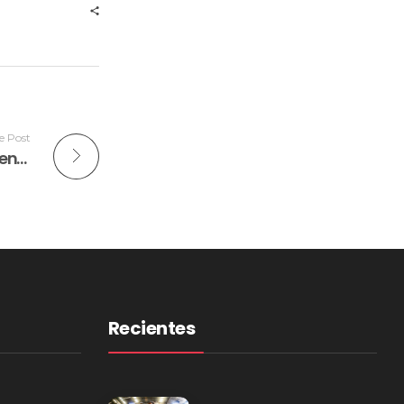
e Post
En ‘Paciencia’, BlackMen construye identidad entre sonidos afro, dancehall y urbanos
Recientes