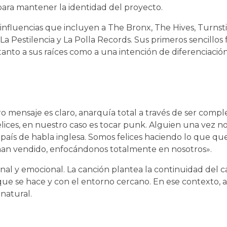
s para mantener la identidad del proyecto.
 influencias que incluyen a The Bronx, The Hives, Turnsti
a Pestilencia y La Polla Records. Sus primeros sencillos
anto a sus raíces como a una intención de diferenciació
ro mensaje es claro, anarquía total a través de ser com
lices, en nuestro caso es tocar punk. Alguien una vez no
aís de habla inglesa. Somos felices haciendo lo que qu
 han vendido, enfocándonos totalmente en nosotros».
al y emocional. La canción plantea la continuidad del 
que se hace y con el entorno cercano. En ese contexto, 
natural.