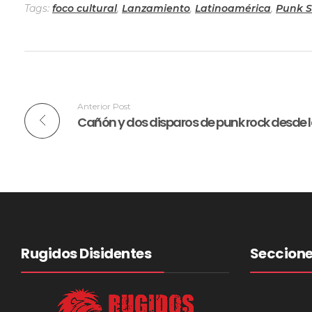
Tags:
foco cultural
,
Lanzamiento
,
Latinoamérica
,
Punk S
Anterior Post
Cañón y dos disparos de punk rock desde l
Rugidos Disidentes
Seccion