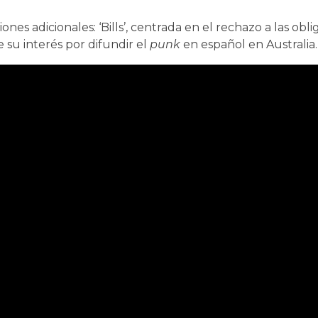
nes adicionales: ‘Bills’, centrada en el rechazo a las obl
 su interés por difundir el
punk
en español en Australia.