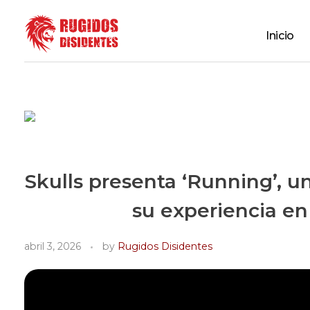
Inicio
Rugidos Disidentes
Bogotá - Colombia | ISSN 2619-5569
Skulls presenta ‘Running’, u
su experiencia en
abril 3, 2026
by
Rugidos Disidentes