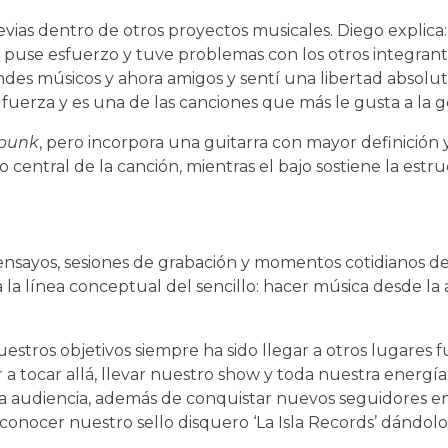
revias dentro de otros proyectos musicales. Diego explica
puse esfuerzo y tuve problemas con los otros integrant
es músicos y ahora amigos y sentí una libertad absolu
fuerza y es una de las canciones que más le gusta a la g
punk
, pero incorpora una guitarra con mayor definición y 
o central de la canción, mientras el bajo sostiene la estr
e ensayos, sesiones de grabación y momentos cotidianos de
 la línea conceptual del sencillo: hacer música desde l
estros objetivos siempre ha sido llegar a otros lugares 
a tocar allá, llevar nuestro show y toda nuestra energí
tra audiencia, además de conquistar nuevos seguidores e
conocer nuestro sello disquero ‘La Isla Records’ dándol