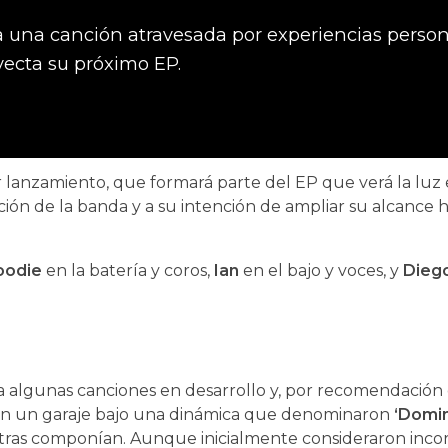
nza una canción atravesada por experiencias person
yecta su próximo EP.
er lanzamiento, que formará parte del EP que verá la luz 
ción de la banda y a su intención de ampliar su alcance h
odie
en la batería y coros,
Ian
en el bajo y voces, y
Dieg
a algunas canciones en desarrollo y, por recomendación
en un garaje bajo una dinámica que denominaron
‘Domi
ntras componían. Aunque inicialmente consideraron inco