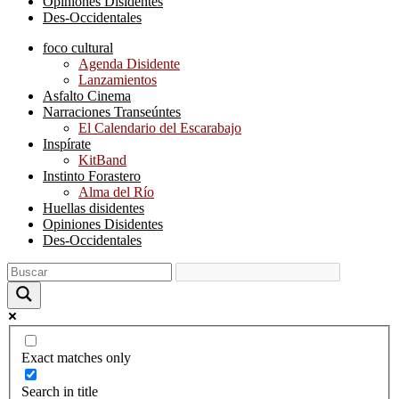
Opiniones Disidentes
Des-Occidentales
foco cultural
Agenda Disidente
Lanzamientos
Asfalto Cinema
Narraciones Transeúntes
El Calendario del Escarabajo
Inspírate
KitBand
Instinto Forastero
Alma del Río
Huellas disidentes
Opiniones Disidentes
Des-Occidentales
Exact matches only
Search in title