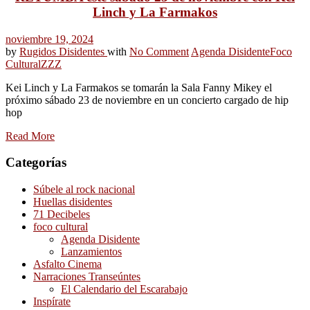
Linch y La Farmakos
noviembre 19, 2024
by
Rugidos Disidentes
with
No Comment
Agenda Disidente
Foco
Cultural
ZZZ
Kei Linch y La Farmakos se tomarán la Sala Fanny Mikey el
próximo sábado 23 de noviembre en un concierto cargado de hip
hop
Read More
Categorías
Súbele al rock nacional
Huellas disidentes
71 Decibeles
foco cultural
Agenda Disidente
Lanzamientos
Asfalto Cinema
Narraciones Transeúntes
El Calendario del Escarabajo
Inspírate