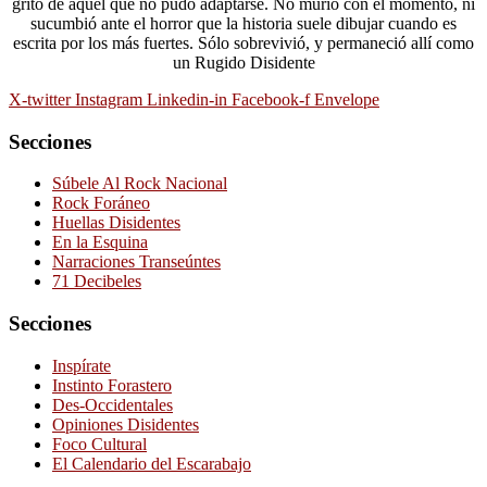
grito de aquél que no pudo adaptarse. No murió con el momento, ni
sucumbió ante el horror que la historia suele dibujar cuando es
escrita por los más fuertes. Sólo sobrevivió, y permaneció allí como
un Rugido Disidente
X-twitter
Instagram
Linkedin-in
Facebook-f
Envelope
Secciones
Súbele Al Rock Nacional
Rock Foráneo
Huellas Disidentes
En la Esquina
Narraciones Transeúntes
71 Decibeles
Secciones
Inspírate
Instinto Forastero
Des-Occidentales
Opiniones Disidentes
Foco Cultural
El Calendario del Escarabajo