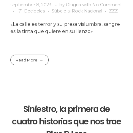
septiembre 8, 2023
by
Olugna
with
No Comment
71 Decibeles
Súbele al Rock Nacional
ZZZ
«La calle es terror y su presa vislumbra, sangre
es la tinta que quiere en su lienzo»
Read More
Siniestro, la primera de
cuatro historias que nos trae