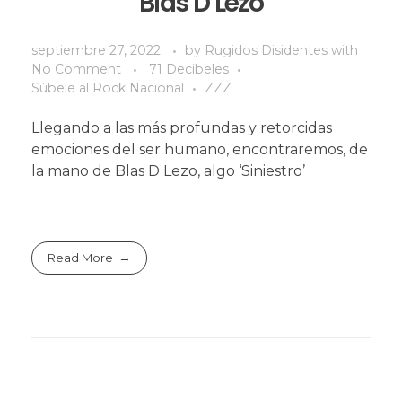
Blas D Lezo
septiembre 27, 2022
by
Rugidos Disidentes
with
No Comment
71 Decibeles
Súbele al Rock Nacional
ZZZ
Llegando a las más profundas y retorcidas
emociones del ser humano, encontraremos, de
la mano de Blas D Lezo, algo ‘Siniestro’
Read More