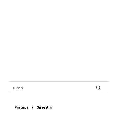
Rugidos Disidentes
Bogotá - Colombia | ISSN 2619-5569
Súbele Al Rock Nacional
Huellas Disidentes
71 Decibeles
Foco Cultural
Asfalto Cinema
Narraciones Transeúntes
Inspírate
Instinto Forastero
Opiniones Disidentes
Des-Occidentales
Portada
»
Siniestro