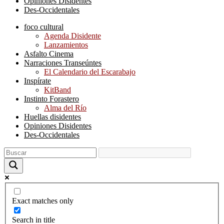
Opiniones Disidentes
Des-Occidentales
foco cultural
Agenda Disidente
Lanzamientos
Asfalto Cinema
Narraciones Transeúntes
El Calendario del Escarabajo
Inspírate
KitBand
Instinto Forastero
Alma del Río
Huellas disidentes
Opiniones Disidentes
Des-Occidentales
Exact matches only
Search in title