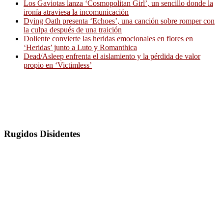
Los Gaviotas lanza ‘Cosmopolitan Girl’, un sencillo donde la
ironía atraviesa la incomunicación
Dying Oath presenta ‘Echoes’, una canción sobre romper con
la culpa después de una traición
Doliente convierte las heridas emocionales en flores en
‘Heridas’ junto a Luto y Romanthica
Dead/Asleep enfrenta el aislamiento y la pérdida de valor
propio en ‘Victimless’
Rugidos Disidentes