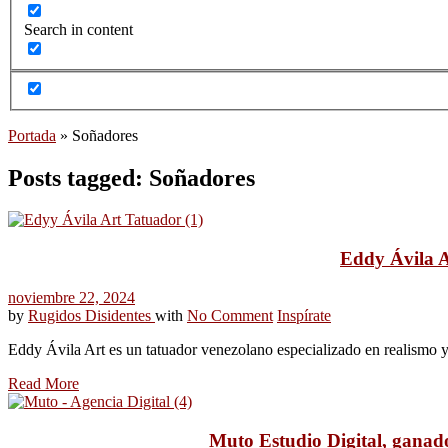
Search in content
Portada
»
Soñadores
Posts tagged: Soñadores
Eddy Ávila Ar
noviembre 22, 2024
by
Rugidos Disidentes
with
No Comment
Inspírate
Eddy Ávila Art es un tatuador venezolano especializado en realismo y 
Read More
Muto Estudio Digital, ganad