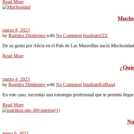
Read More
Muchos
marzo 8, 2023
by
Rugidos Disidentes
with
No Comment
Inspírate
ZZZ
De su gusto por Alicia en el País de Las Maravillas nació Muchosidad:
Read More
¿Quie
marzo 4, 2023
by
Rugidos Disidentes
with
No Comment
Inspírate
KitBand
En este caso, necesitas una estrategia profesional que te permita lleg
Read More
Nu
enero 9, 2023