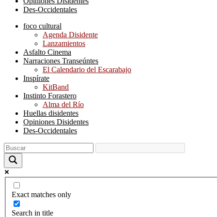
Opiniones Disidentes
Des-Occidentales
foco cultural
Agenda Disidente
Lanzamientos
Asfalto Cinema
Narraciones Transeúntes
El Calendario del Escarabajo
Inspírate
KitBand
Instinto Forastero
Alma del Río
Huellas disidentes
Opiniones Disidentes
Des-Occidentales
Exact matches only
Search in title