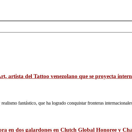
t, artista del Tattoo venezolano que se proyecta inte
realismo fantástico, que ha logrado conquistar fronteras internacionale
ora en dos galardones en Clutch Global Honoree y Ch