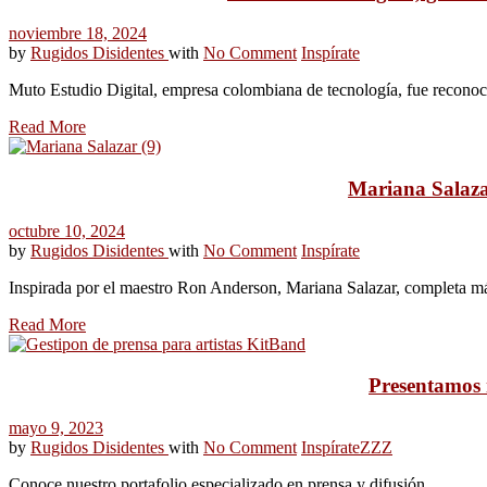
noviembre 18, 2024
by
Rugidos Disidentes
with
No Comment
Inspírate
Muto Estudio Digital, empresa colombiana de tecnología, fue reconoc
Read More
Mariana Salazar
octubre 10, 2024
by
Rugidos Disidentes
with
No Comment
Inspírate
Inspirada por el maestro Ron Anderson, Mariana Salazar, completa má
Read More
Presentamos n
mayo 9, 2023
by
Rugidos Disidentes
with
No Comment
Inspírate
ZZZ
Conoce nuestro portafolio especializado en prensa y difusión