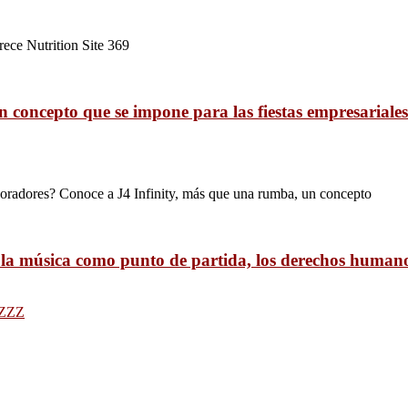
frece Nutrition Site 369
un concepto que se impone para las fiestas empresariales
aboradores? Conoce a J4 Infinity, más que una rumba, un concepto
 la música como punto de partida, los derechos human
ZZZ