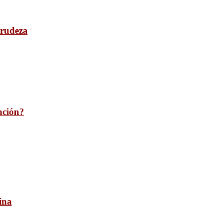
 rudeza
nción?
ina