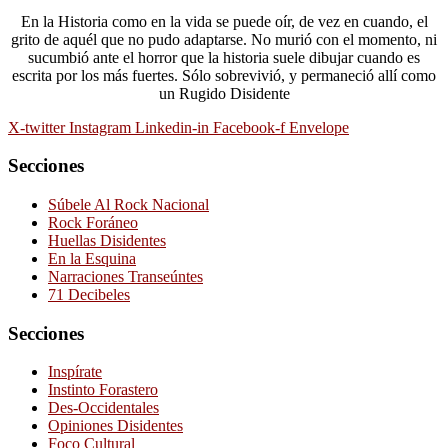
En la Historia como en la vida se puede oír, de vez en cuando, el
grito de aquél que no pudo adaptarse. No murió con el momento, ni
sucumbió ante el horror que la historia suele dibujar cuando es
escrita por los más fuertes. Sólo sobrevivió, y permaneció allí como
un Rugido Disidente
X-twitter
Instagram
Linkedin-in
Facebook-f
Envelope
Secciones
Súbele Al Rock Nacional
Rock Foráneo
Huellas Disidentes
En la Esquina
Narraciones Transeúntes
71 Decibeles
Secciones
Inspírate
Instinto Forastero
Des-Occidentales
Opiniones Disidentes
Foco Cultural