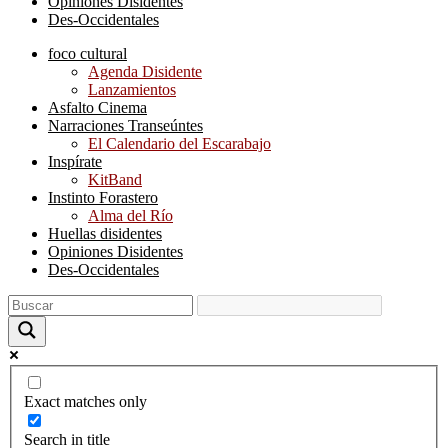
Opiniones Disidentes
Des-Occidentales
foco cultural
Agenda Disidente
Lanzamientos
Asfalto Cinema
Narraciones Transeúntes
El Calendario del Escarabajo
Inspírate
KitBand
Instinto Forastero
Alma del Río
Huellas disidentes
Opiniones Disidentes
Des-Occidentales
Exact matches only
Search in title