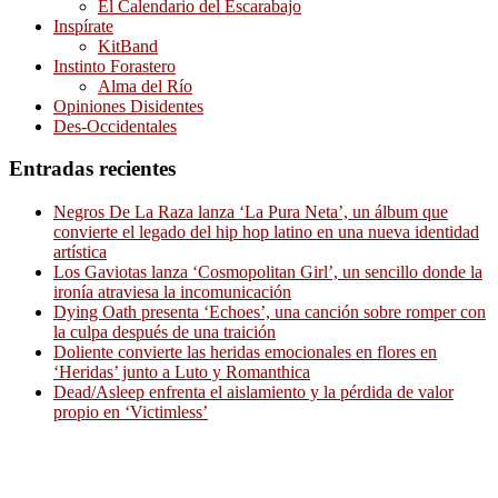
El Calendario del Escarabajo
Inspírate
KitBand
Instinto Forastero
Alma del Río
Opiniones Disidentes
Des-Occidentales
Entradas recientes
Negros De La Raza lanza ‘La Pura Neta’, un álbum que
convierte el legado del hip hop latino en una nueva identidad
artística
Los Gaviotas lanza ‘Cosmopolitan Girl’, un sencillo donde la
ironía atraviesa la incomunicación
Dying Oath presenta ‘Echoes’, una canción sobre romper con
la culpa después de una traición
Doliente convierte las heridas emocionales en flores en
‘Heridas’ junto a Luto y Romanthica
Dead/Asleep enfrenta el aislamiento y la pérdida de valor
propio en ‘Victimless’