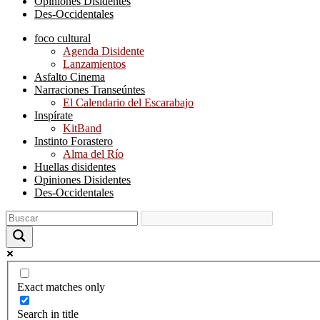
Opiniones Disidentes
Des-Occidentales
foco cultural
Agenda Disidente
Lanzamientos
Asfalto Cinema
Narraciones Transeúntes
El Calendario del Escarabajo
Inspírate
KitBand
Instinto Forastero
Alma del Río
Huellas disidentes
Opiniones Disidentes
Des-Occidentales
Exact matches only
Search in title