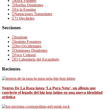
Rock Foráneo
Huellas Disidentes
En la Esquina
Narraciones Transeúntes
71 Decibeles
Secciones
Inspírate
Instinto Forastero
Des-Occidentales
Opiniones Disidentes
Foco Cultural
El Calendario del Escarabajo
Recientes
Negros De La Raza lanza ‘La Pura Neta’, un álbum que
convierte el legado del hip hop latino en una nueva identidad
artística