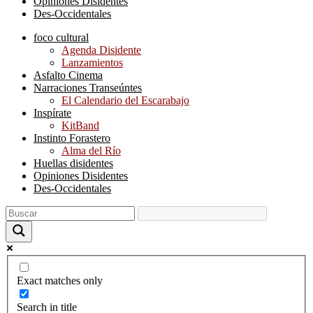
Opiniones Disidentes
Des-Occidentales
foco cultural
Agenda Disidente
Lanzamientos
Asfalto Cinema
Narraciones Transeúntes
El Calendario del Escarabajo
Inspírate
KitBand
Instinto Forastero
Alma del Río
Huellas disidentes
Opiniones Disidentes
Des-Occidentales
Exact matches only
Search in title