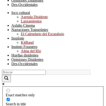
Opiniones Disidentes
Des-Occidentales
foco cultural
Agenda Disidente
Lanzamientos
Asfalto Cinema
Narraciones Transeúntes
El Calendario del Escarabajo
Inspírate
KitBand
Instinto Forastero
Alma del Río
Huellas disidentes
Opiniones Disidentes
Des-Occidentales
Exact matches only
Search in title