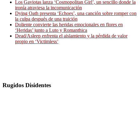
Los Gaviotas lanza ‘Cosmopolitan Girl’, un sencillo donde la
ironía atraviesa la incomunicación
Dying Oath presenta ‘Echoes’, una canción sobre romper con
la culpa después de una traición
Doliente convierte las heridas emocionales en flores en
‘Heridas’ junto a Luto y Romanthica
Dead/Asleep enfrenta el aislamiento y la pérdida de valor
propio en ‘Victimless’
Rugidos Disidentes