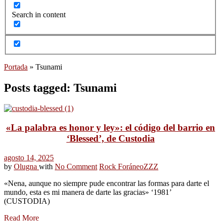
Search in content
Portada
»
Tsunami
Posts tagged: Tsunami
«La palabra es honor y ley»: el código del barrio en
‘Blessed’, de Custodia
agosto 14, 2025
by
Olugna
with
No Comment
Rock Foráneo
ZZZ
«Nena, aunque no siempre pude encontrar las formas para darte el
mundo, esta es mi manera de darte las gracias» ‘1981’
(CUSTODIA)
Read More