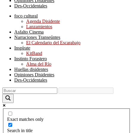
Opiniones Disidentes
Des-Occidentales
foco cultural
Agenda Disidente
Lanzamientos
Asfalto Cinema
Narraciones Transeúntes
El Calendario del Escarabajo
Inspírate
KitBand
Instinto Forastero
Alma del Río
Huellas disidentes
Opiniones Disidentes
Des-Occidentales
Exact matches only
Search in title