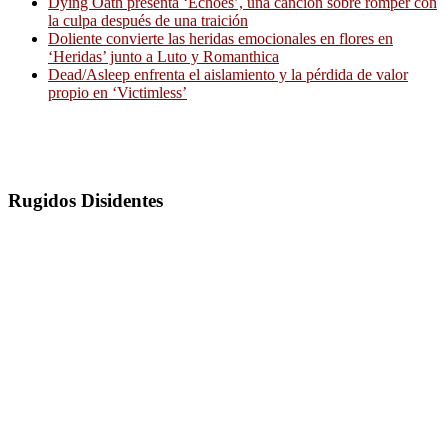
Dying Oath presenta ‘Echoes’, una canción sobre romper con
la culpa después de una traición
Doliente convierte las heridas emocionales en flores en
‘Heridas’ junto a Luto y Romanthica
Dead/Asleep enfrenta el aislamiento y la pérdida de valor
propio en ‘Victimless’
Rugidos Disidentes