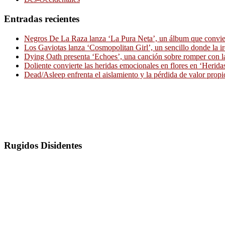
Entradas recientes
Negros De La Raza lanza ‘La Pura Neta’, un álbum que convierte
Los Gaviotas lanza ‘Cosmopolitan Girl’, un sencillo donde la i
Dying Oath presenta ‘Echoes’, una canción sobre romper con la
Doliente convierte las heridas emocionales en flores en ‘Herid
Dead/Asleep enfrenta el aislamiento y la pérdida de valor propi
Rugidos Disidentes