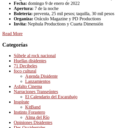
Fecha:
domingo 9 de enero de 2022
Apertura:
7 de la noche
Boletería:
preventa, 25 mil pesos; taquilla, 30 mil pesos
Organiza:
Oráculo Magazine y PD Productions
Invita:
Nephula Productions y Cuarta Dimensión
Read More
Categorías
Súbele al rock nacional
Huellas disidentes
71 Decibeles
foco cultural
Agenda Disidente
Lanzamientos
Asfalto Cinema
Narraciones Transeúntes
El Calendario del Escarabajo
Inspírate
KitBand
Instinto Forastero
Alma del Río
Opiniones Disidentes
Des-Occidentales