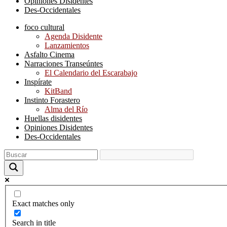
Opiniones Disidentes
Des-Occidentales
foco cultural
Agenda Disidente
Lanzamientos
Asfalto Cinema
Narraciones Transeúntes
El Calendario del Escarabajo
Inspírate
KitBand
Instinto Forastero
Alma del Río
Huellas disidentes
Opiniones Disidentes
Des-Occidentales
Exact matches only
Search in title