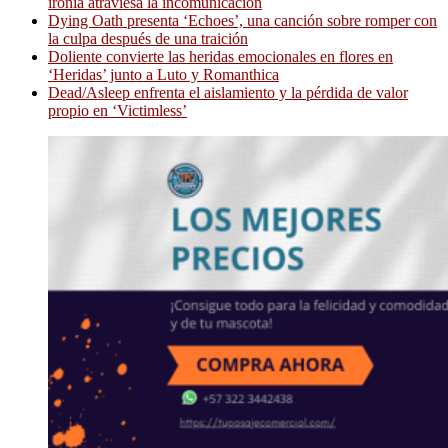
ironía atraviesa la incomunicación
Dying Oath presenta ‘Echoes’, una canción sobre romper con
la culpa después de una traición
Doliente convierte las heridas emocionales en flores en
‘Heridas’ junto a Luto y Romanthica
Dead/Asleep enfrenta el aislamiento y la pérdida de valor
propio en ‘Victimless’