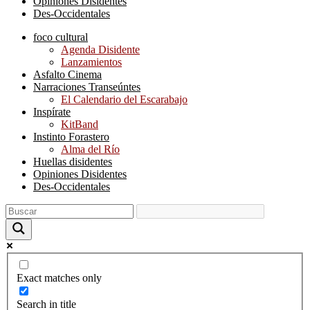
Opiniones Disidentes
Des-Occidentales
foco cultural
Agenda Disidente
Lanzamientos
Asfalto Cinema
Narraciones Transeúntes
El Calendario del Escarabajo
Inspírate
KitBand
Instinto Forastero
Alma del Río
Huellas disidentes
Opiniones Disidentes
Des-Occidentales
Exact matches only
Search in title