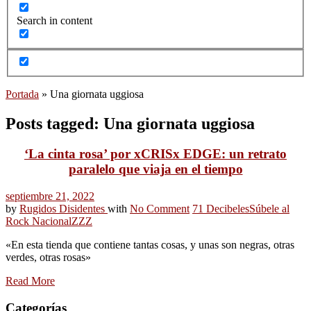
Search in content
Portada
»
Una giornata uggiosa
Posts tagged: Una giornata uggiosa
‘La cinta rosa’ por xCRISx EDGE: un retrato
paralelo que viaja en el tiempo
septiembre 21, 2022
by
Rugidos Disidentes
with
No Comment
71 Decibeles
Súbele al
Rock Nacional
ZZZ
«En esta tienda que contiene tantas cosas, y unas son negras, otras
verdes, otras rosas»
Read More
Categorías