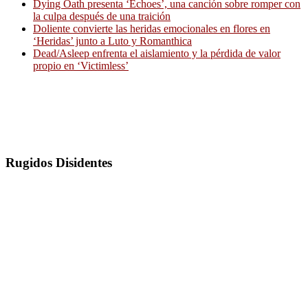
Dying Oath presenta ‘Echoes’, una canción sobre romper con
la culpa después de una traición
Doliente convierte las heridas emocionales en flores en
‘Heridas’ junto a Luto y Romanthica
Dead/Asleep enfrenta el aislamiento y la pérdida de valor
propio en ‘Victimless’
Rugidos Disidentes