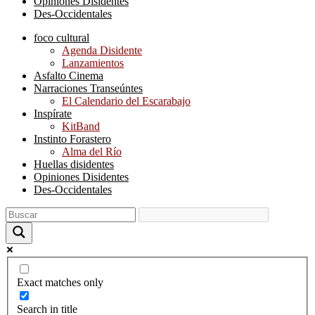
Opiniones Disidentes
Des-Occidentales
foco cultural
Agenda Disidente
Lanzamientos
Asfalto Cinema
Narraciones Transeúntes
El Calendario del Escarabajo
Inspírate
KitBand
Instinto Forastero
Alma del Río
Huellas disidentes
Opiniones Disidentes
Des-Occidentales
Exact matches only
Search in title