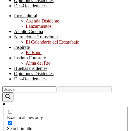
Opiniones Disidentes
Des-Occidentales
foco cultural
Agenda Disidente
Lanzamientos
Asfalto Cinema
Narraciones Transeúntes
El Calendario del Escarabajo
Inspírate
KitBand
Instinto Forastero
Alma del Río
Huellas disidentes
Opiniones Disidentes
Des-Occidentales
Exact matches only
Search in title