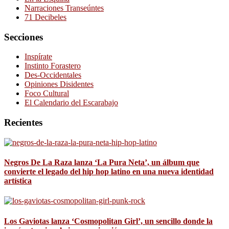
Narraciones Transeúntes
71 Decibeles
Secciones
Inspírate
Instinto Forastero
Des-Occidentales
Opiniones Disidentes
Foco Cultural
El Calendario del Escarabajo
Recientes
Negros De La Raza lanza ‘La Pura Neta’, un álbum que
convierte el legado del hip hop latino en una nueva identidad
artística
Los Gaviotas lanza ‘Cosmopolitan Girl’, un sencillo donde la