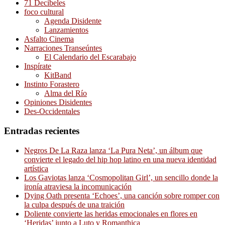
71 Decibeles
foco cultural
Agenda Disidente
Lanzamientos
Asfalto Cinema
Narraciones Transeúntes
El Calendario del Escarabajo
Inspírate
KitBand
Instinto Forastero
Alma del Río
Opiniones Disidentes
Des-Occidentales
Entradas recientes
Negros De La Raza lanza ‘La Pura Neta’, un álbum que
convierte el legado del hip hop latino en una nueva identidad
artística
Los Gaviotas lanza ‘Cosmopolitan Girl’, un sencillo donde la
ironía atraviesa la incomunicación
Dying Oath presenta ‘Echoes’, una canción sobre romper con
la culpa después de una traición
Doliente convierte las heridas emocionales en flores en
‘Heridas’ junto a Luto y Romanthica