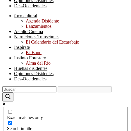
Opiniones Disidentes
Des-Occidentales
foco cultural
Agenda Disidente
Lanzamientos
Asfalto Cinema
Narraciones Transeúntes
El Calendario del Escarabajo
Inspírate
KitBand
Instinto Forastero
Alma del Río
Huellas disidentes
Opiniones Disidentes
Des-Occidentales
Exact matches only
Search in title