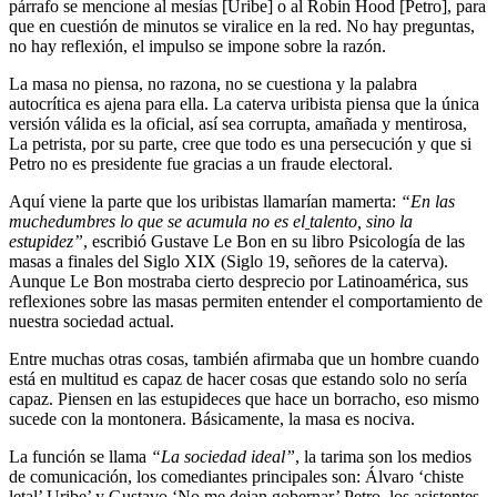
párrafo se mencione al mesías [Uribe] o al Robin Hood [Petro], para
que en cuestión de minutos se viralice en la red. No hay preguntas,
no hay reflexión, el impulso se impone sobre la razón.
La masa no piensa, no razona, no se cuestiona y la palabra
autocrítica es ajena para ella. La caterva uribista piensa que la única
versión válida es la oficial, así sea corrupta, amañada y mentirosa,
La petrista, por su parte, cree que todo es una persecución y que si
Petro no es presidente fue gracias a un fraude electoral.
Aquí viene la parte que los uribistas llamarían mamerta:
“En las
muchedumbres lo que se acumula no es el
talento, sino la
estupidez”
, escribió Gustave Le Bon en su libro Psicología de las
masas a finales del Siglo XIX (Siglo 19, señores de la caterva).
Aunque Le Bon mostraba cierto desprecio por Latinoamérica, sus
reflexiones sobre las masas permiten entender el comportamiento de
nuestra sociedad actual.
Entre muchas otras cosas, también afirmaba que un hombre cuando
está en multitud es capaz de hacer cosas que estando solo no sería
capaz. Piensen en las estupideces que hace un borracho, eso mismo
sucede con la montonera. Básicamente, la masa es nociva.
La función se llama
“La sociedad ideal”
, la tarima son los medios
de comunicación, los comediantes principales son: Álvaro ‘chiste
letal’ Uribe’ y Gustavo ‘No me dejan gobernar’ Petro, los asistentes