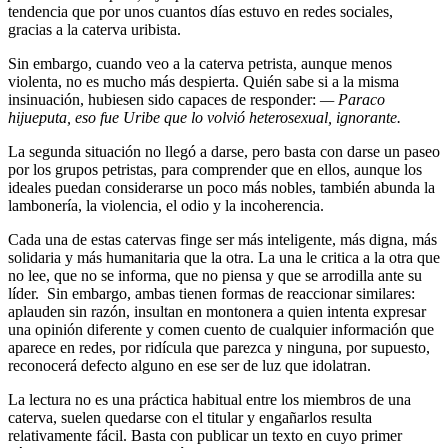
tendencia que por unos cuantos días estuvo en redes sociales,
gracias a la caterva uribista.
Sin embargo, cuando veo a la caterva petrista, aunque menos
violenta, no es mucho más despierta. Quién sabe si a la misma
insinuación, hubiesen sido capaces de responder:
— Paraco
hijueputa, eso fue Uribe que lo volvió heterosexual, ignorante.
La segunda situación no llegó a darse, pero basta con darse un paseo
por los grupos petristas, para comprender que en ellos, aunque los
ideales puedan considerarse un poco más nobles, también abunda la
lambonería, la violencia, el odio y la incoherencia.
Cada una de estas catervas finge ser más inteligente, más digna, más
solidaria y más humanitaria que la otra. La una le critica a la otra que
no lee, que no se informa, que no piensa y que se arrodilla ante su
líder. Sin embargo, ambas tienen formas de reaccionar similares:
aplauden sin razón, insultan en montonera a quien intenta expresar
una opinión diferente y comen cuento de cualquier información que
aparece en redes, por ridícula que parezca y ninguna, por supuesto,
reconocerá defecto alguno en ese ser de luz que idolatran.
La lectura no es una práctica habitual entre los miembros de una
caterva, suelen quedarse con el titular y engañarlos resulta
relativamente fácil. Basta con publicar un texto en cuyo primer