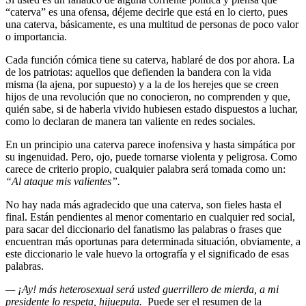
“caterva” es una ofensa, déjeme decirle que está en lo cierto, pues
una caterva, básicamente, es una multitud de personas de poco valor
o importancia.
Cada función cómica tiene su caterva, hablaré de dos por ahora. La
de los patriotas: aquellos que defienden la bandera con la vida
misma (la ajena, por supuesto) y a la de los herejes que se creen
hijos de una revolución que no conocieron, no comprenden y que,
quién sabe, si de haberla vivido hubiesen estado dispuestos a luchar,
como lo declaran de manera tan valiente en redes sociales.
En un principio una caterva parece inofensiva y hasta simpática por
su ingenuidad. Pero, ojo, puede tornarse violenta y peligrosa. Como
carece de criterio propio, cualquier palabra será tomada como un:
“Al ataque mis valientes”.
No hay nada más agradecido que una caterva, son fieles hasta el
final. Están pendientes al menor comentario en cualquier red social,
para sacar del diccionario del fanatismo las palabras o frases que
encuentran más oportunas para determinada situación, obviamente, a
este diccionario le vale huevo la ortografía y el significado de esas
palabras.
— ¡Ay! más heterosexual será usted guerrillero de mierda, a mi
presidente lo respeta, hijueputa.
Puede ser el resumen de la