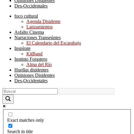
Opiniones Disidentes
Des-Occidentales
foco cultural
Agenda Disidente
Lanzamientos
Asfalto Cinema
Narraciones Transeúntes
El Calendario del Escarabajo
Inspírate
KitBand
Instinto Forastero
Alma del Río
Huellas disidentes
Opiniones Disidentes
Des-Occidentales
Exact matches only
Search in title