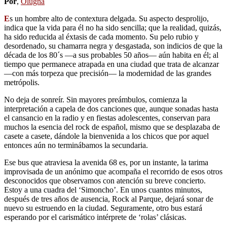
Por
,
Olugna
E
s un hombre alto de contextura delgada. Su aspecto desprolijo,
indica que la vida para él no ha sido sencilla; que la realidad, quizás,
ha sido reducida al éxtasis de cada momento. Su pelo rubio y
desordenado, su chamarra negra y desgastada, son indicios de que la
década de los 80´s ―a sus probables 50 años― aún habita en él; al
tiempo que permanece atrapada en una ciudad que trata de alcanzar
―con más torpeza que precisión― la modernidad de las grandes
metrópolis.
No deja de sonreír. Sin mayores preámbulos, comienza la
interpretación a capela de dos canciones que, aunque sonadas hasta
el cansancio en la radio y en fiestas adolescentes, conservan para
muchos la esencia del rock de español, mismo que se desplazaba de
casete a casete, dándole la bienvenida a los chicos que por aquel
entonces aún no terminábamos la secundaria.
Ese bus que atraviesa la avenida 68 es, por un instante, la tarima
improvisada de un anónimo que acompaña el recorrido de esos otros
desconocidos que observamos con atención su breve concierto.
Estoy a una cuadra del ‘Simoncho’. En unos cuantos minutos,
después de tres años de ausencia, Rock al Parque, dejará sonar de
nuevo su estruendo en la ciudad. Seguramente, otro bus estará
esperando por el carismático intérprete de ‘rolas’ clásicas.