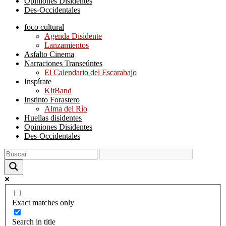
Opiniones Disidentes
Des-Occidentales
foco cultural
Agenda Disidente
Lanzamientos
Asfalto Cinema
Narraciones Transeúntes
El Calendario del Escarabajo
Inspírate
KitBand
Instinto Forastero
Alma del Río
Huellas disidentes
Opiniones Disidentes
Des-Occidentales
Exact matches only
Search in title