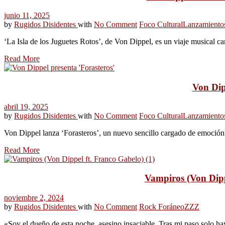
junio 11, 2025
by
Rugidos Disidentes
with
No Comment
Foco Cultural
Lanzamiento
‘La Isla de los Juguetes Rotos’, de Von Dippel, es un viaje musical c
Read More
Von Dip
abril 19, 2025
by
Rugidos Disidentes
with
No Comment
Foco Cultural
Lanzamiento
Von Dippel lanza ‘Forasteros’, un nuevo sencillo cargado de emoción y
Read More
Vampiros (Von Dipp
noviembre 2, 2024
by
Rugidos Disidentes
with
No Comment
Rock Foráneo
ZZZ
«Soy el dueño de esta noche, asesino insaciable. Tras mi paso solo ha