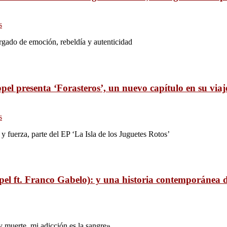
s
argado de emoción, rebeldía y autenticidad
pel presenta ‘Forasteros’, un nuevo capítulo en su viaj
s
 fuerza, parte del EP ‘La Isla de los Juguetes Rotos’
el ft. Franco Gabelo): y una historia contemporánea de
y muerte, mi adicción es la sangre»