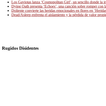
Los Gaviotas lanza ‘Cosmopolitan Girl’, un sencillo donde la i
Dying Oath presenta ‘Echoes’, una canción sobre romper con la
Doliente convierte las heridas emocionales en flores en ‘Herid
Dead/Asleep enfrenta el aislamiento y la pérdida de valor propi
Rugidos Disidentes