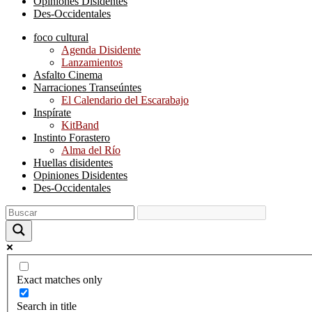
Opiniones Disidentes
Des-Occidentales
foco cultural
Agenda Disidente
Lanzamientos
Asfalto Cinema
Narraciones Transeúntes
El Calendario del Escarabajo
Inspírate
KitBand
Instinto Forastero
Alma del Río
Huellas disidentes
Opiniones Disidentes
Des-Occidentales
Exact matches only
Search in title