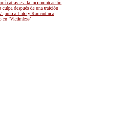
ronía atraviesa la incomunicación
 culpa después de una traición
as’ junto a Luto y Romanthica
o en ‘Victimless’