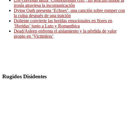
Los Gaviotas lanza ‘Cosmopolitan Girl’, un sencillo donde la
ironía atraviesa la incomunicación
Dying Oath presenta ‘Echoes’, una canción sobre romper con
la culpa después de una traición
Doliente convierte las heridas emocionales en flores en
‘Heridas’ junto a Luto y Romanthica
Dead/Asleep enfrenta el aislamiento y la pérdida de valor
propio en ‘Victimless’
Rugidos Disidentes