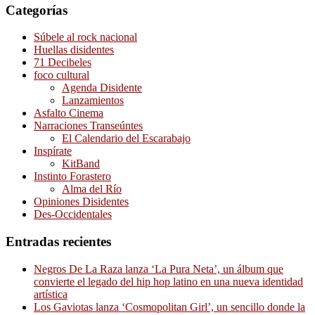
Categorías
Súbele al rock nacional
Huellas disidentes
71 Decibeles
foco cultural
Agenda Disidente
Lanzamientos
Asfalto Cinema
Narraciones Transeúntes
El Calendario del Escarabajo
Inspírate
KitBand
Instinto Forastero
Alma del Río
Opiniones Disidentes
Des-Occidentales
Entradas recientes
Negros De La Raza lanza ‘La Pura Neta’, un álbum que
convierte el legado del hip hop latino en una nueva identidad
artística
Los Gaviotas lanza ‘Cosmopolitan Girl’, un sencillo donde la