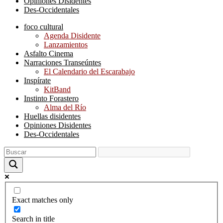
Opiniones Disidentes
Des-Occidentales
foco cultural
Agenda Disidente
Lanzamientos
Asfalto Cinema
Narraciones Transeúntes
El Calendario del Escarabajo
Inspírate
KitBand
Instinto Forastero
Alma del Río
Huellas disidentes
Opiniones Disidentes
Des-Occidentales
Exact matches only
Search in title