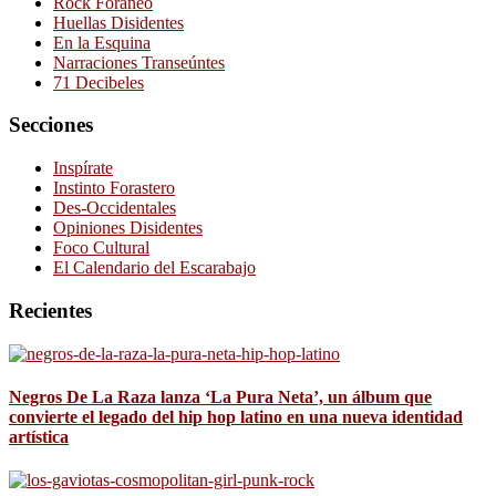
Rock Foráneo
Huellas Disidentes
En la Esquina
Narraciones Transeúntes
71 Decibeles
Secciones
Inspírate
Instinto Forastero
Des-Occidentales
Opiniones Disidentes
Foco Cultural
El Calendario del Escarabajo
Recientes
Negros De La Raza lanza ‘La Pura Neta’, un álbum que
convierte el legado del hip hop latino en una nueva identidad
artística