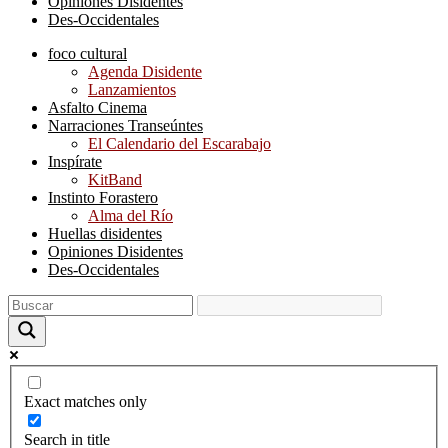
Opiniones Disidentes
Des-Occidentales
foco cultural
Agenda Disidente
Lanzamientos
Asfalto Cinema
Narraciones Transeúntes
El Calendario del Escarabajo
Inspírate
KitBand
Instinto Forastero
Alma del Río
Huellas disidentes
Opiniones Disidentes
Des-Occidentales
Exact matches only
Search in title