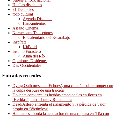
Súbele al rock nacional
Huellas disidentes
71 Decibeles
foco cultural
Agenda Disidente
Lanzamientos
Asfalto Cinema
Narraciones Transeúntes
El Calendario del Escarabajo
Inspírate
KitBand
Instinto Forastero
Alma del Río
Opiniones Disidentes
Des-Occidentales
Entradas recientes
Dying Oath presenta ‘Echoes’, una canción sobre romper con
la culpa después de una traición
Doliente convierte las heridas emocionales en flores en
‘Heridas’ junto a Luto y Romanthica
Dead/Asleep enfrenta el aislamiento y la pérdida de valor
propio en ‘Victimless’
Habitantes aborda la aceptación de una ruptura en ‘Día con