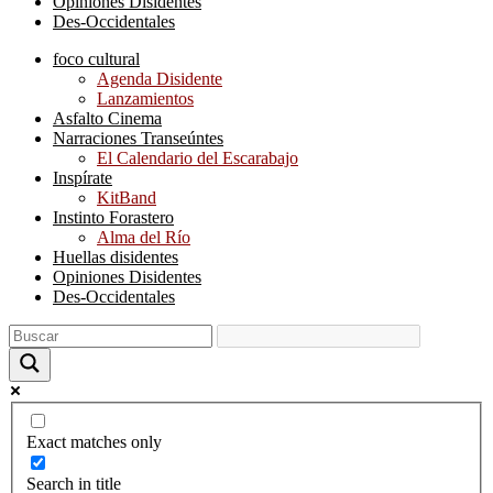
Opiniones Disidentes
Des-Occidentales
foco cultural
Agenda Disidente
Lanzamientos
Asfalto Cinema
Narraciones Transeúntes
El Calendario del Escarabajo
Inspírate
KitBand
Instinto Forastero
Alma del Río
Huellas disidentes
Opiniones Disidentes
Des-Occidentales
Exact matches only
Search in title