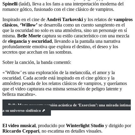
Spinelli
(laúd), lleva a los fans a una interpretación moderna del
romance gótico, fusionado con el cine clásico de vampiros.
Inspirado en el cine de
Andréi Tarkovski
y los relatos de
vampiros
clásicos
,
‘Willow’
se desarrolla como un cuento sangriento en el
que la oscuridad no solo es una atmósfera, sino un personaje en sí
misma.
Belle Morte
captura su estilo característico con una mezcla
de
elegancia y oscuridad
, llevando a la pantalla una narrativa
profundamente emotiva que explora el destino, el deseo y los
secretos que acechan en las sombras.
Sobre la canción, la banda comentó:
«’Willow’ es una exploración de la melancolía, el amor y la
oscuridad. Cada acorde está inspirado en el cine gótico y la
atmósfera pesada de los relatos clásicos de vampiros, y queríamos
que el video capturara esa misma sensación de peligro latente y
belleza macabra».
Belle Morte presenta versión acústica de ‘Exorcism’: una mirada íntima
a su universo sinfónico ⬈
El video musical
, producido por
Winterlight Studio
y dirigido por
Riccardo Ceppari
, no escatima en detalles visuales.