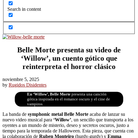
Search in content
Belle Morte presenta su video de
‘Willow’, un cuento gótico que
reinterpreta el horror clásico
noviembre 5, 2025
by
Rugidos Disidentes
En ‘Willow’, Belle Morte
presenta una canción
gótica inspirada en el romance oscuro y el cine de
vampiros
La banda de
symphonic metal
Belle Morte
acaba de lanzar su
nuevo video musical para
‘Willow’
, un sencillo que transporta a los
oyentes a un mundo de misterio, deseo y secretos oscuros, justo a
tiempo para la temporada de Halloween. Esta pieza, que cuenta con
la colaboración de
Ruben Monteiro
(hurdy-gurdy) y
Emma