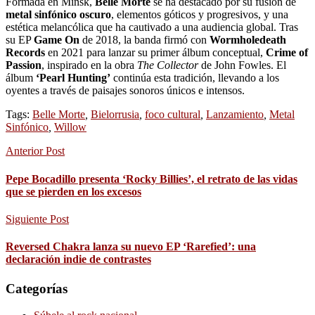
Formada en Minsk,
Belle Morte
se ha destacado por su fusión de
metal sinfónico oscuro
, elementos góticos y progresivos, y una
estética melancólica que ha cautivado a una audiencia global. Tras
su EP
Game On
de 2018, la banda firmó con
Wormholedeath
Records
en 2021 para lanzar su primer álbum conceptual,
Crime of
Passion
, inspirado en la obra
The Collector
de John Fowles. El
álbum
‘Pearl Hunting’
continúa esta tradición, llevando a los
oyentes a través de paisajes sonoros únicos e intensos.
Tags:
Belle Morte
,
Bielorrusia
,
foco cultural
,
Lanzamiento
,
Metal
Sinfónico
,
Willow
Anterior Post
Pepe Bocadillo presenta ‘Rocky Billies’, el retrato de las vidas
que se pierden en los excesos
Siguiente Post
Reversed Chakra lanza su nuevo EP ‘Rarefied’: una
declaración indie de contrastes
Categorías