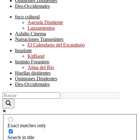
Opiniones Disidentes
Des-Occidentales
foco cultural
Agenda Disidente
Lanzamientos
Asfalto Cinema
Narraciones Transeúntes
El Calendario del Escarabajo
Inspírate
KitBand
Instinto Forastero
Alma del Río
Huellas disidentes
Opiniones Disidentes
Des-Occidentales
Exact matches only
Search in title