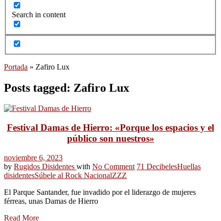
Search in content
Portada
»
Zafiro Lux
Posts tagged: Zafiro Lux
Festival Damas de Hierro: «Porque los espacios y el
público son nuestros»
noviembre 6, 2023
by
Rugidos Disidentes
with
No Comment
71 Decibeles
Huellas
disidentes
Súbele al Rock Nacional
ZZZ
El Parque Santander, fue invadido por el liderazgo de mujeres
férreas, unas Damas de Hierro
Read More