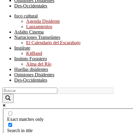
Opiniones Disidentes
Des-Occidentales
foco cultural
Agenda Disidente
Lanzamientos
Asfalto Cinema
Narraciones Transeúntes
El Calendario del Escarabajo
Inspírate
KitBand
Instinto Forastero
Alma del Río
Huellas disidentes
Opiniones Disidentes
Des-Occidentales
Exact matches only
Search in title