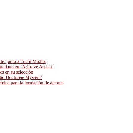
rte’ junto a Tuchi Mudha
traliano en ‘A Grave Ascent’
s en su selección
tio Doctrinae Mysterii’
ica para la formación de actores