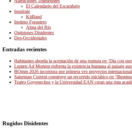
Narraciones Transeúntes
El Calendario del Escarabajo
Inspírate
KitBand
Instinto Forastero
Alma del Río
Opiniones Disidentes
Des-Occidentales
Entradas recientes
Habitantes aborda la aceptación de una ruptura en ‘Día con sue
Lumen Ad Mortem enfrenta la existencia humana al paisaje aus
BOmm 2026 incorpora por primera vez proyectos internacionale
Saturnian Current construye un recorrido iniciático en ‘Illumina
Teatro Goyenechus y la Universidad EAN crean una ruta académ
Rugidos Disidentes