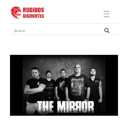
Rugidos Disidentes
Bogotá - Colombia | ISSN 2619-5569