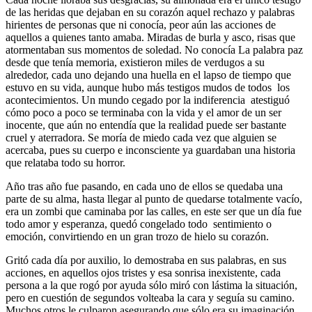
de las heridas que dejaban en su corazón aquel rechazo y palabras
hirientes de personas que ni conocía, peor aún las acciones de
aquellos a quienes tanto amaba. Miradas de burla y asco, risas que
atormentaban sus momentos de soledad. No conocía La palabra paz
desde que tenía memoria, existieron miles de verdugos a su
alrededor, cada uno dejando una huella en el lapso de tiempo que
estuvo en su vida, aunque hubo más testigos mudos de todos los
acontecimientos. Un mundo cegado por la indiferencia atestiguó
cómo poco a poco se terminaba con la vida y el amor de un ser
inocente, que aún no entendía que la realidad puede ser bastante
cruel y aterradora. Se moría de miedo cada vez que alguien se
acercaba, pues su cuerpo e inconsciente ya guardaban una historia
que relataba todo su horror.
Año tras año fue pasando, en cada uno de ellos se quedaba una
parte de su alma, hasta llegar al punto de quedarse totalmente vacío,
era un zombi que caminaba por las calles, en este ser que un día fue
todo amor y esperanza, quedó congelado todo sentimiento o
emoción, convirtiendo en un gran trozo de hielo su corazón.
Gritó cada día por auxilio, lo demostraba en sus palabras, en sus
acciones, en aquellos ojos tristes y esa sonrisa inexistente, cada
persona a la que rogó por ayuda sólo miró con lástima la situación,
pero en cuestión de segundos volteaba la cara y seguía su camino.
Muchos otros le culparon asegurando que sólo era su imaginación,