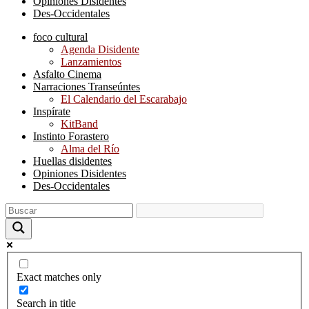
Opiniones Disidentes
Des-Occidentales
foco cultural
Agenda Disidente
Lanzamientos
Asfalto Cinema
Narraciones Transeúntes
El Calendario del Escarabajo
Inspírate
KitBand
Instinto Forastero
Alma del Río
Huellas disidentes
Opiniones Disidentes
Des-Occidentales
Exact matches only
Search in title