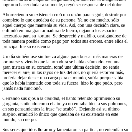
lograron hacer dudar a su mente, creyó ser responsable del dolor.
Aborreciendo su existencia creó una razón para seguir, destruir por
completo lo que quedaba de su persona. Ya no era mucho, sólo
aquel cuerpo que mantenía su vida. Así, con una decisión clara, se
enfundó en una gran armadura de hierro, dejando los espacios
necesarios para su tortura. Se despreció y maldijo, castigándose de
toda manera posible como pago por todos sus errores, entre ellos el
principal fue su existencia.
Un día sintiéndose sin fuerza alguna para buscar más maneras de
torturarse y viendo que la armadura se había esfumado, con una
gran tristeza en su corazón, tomó una última decisión, no sentía
merecer el aire, ni los rayos de luz del sol, no quería estorbar más,
prefería dejar de ser una carga para el mundo, sufría porque sabía
que lo había intentado con toda su fuerza, hizo lo que pudo, pero
jamás nada funcionó.
Cerrando sus ojos a la claridad, el llanto retenido oprimiendo su
garganta, sintiendo como el aire ya no entraba bien a sus pulmones,
en sus pensamientos la frase “se acabó”. Dejando así su último
suspiro, erradicó lo único que quedaba de su existencia en este
mundo, su cuerpo.
Sus seres queridos lloraron y lamentaron su partida, no entendían su