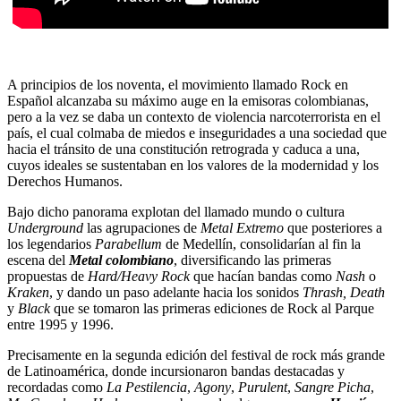
A principios de los noventa, el movimiento llamado Rock en
Español alcanzaba su máximo auge en la emisoras colombianas,
pero a la vez se daba un contexto de violencia narcoterrorista en el
país, el cual colmaba de miedos e inseguridades a una sociedad que
hacia el tránsito de una constitución retrograda y caduca a una,
cuyos ideales se sustentaban en los valores de la modernidad y los
Derechos Humanos.
Bajo dicho panorama explotan del llamado mundo o cultura
Underground
las agrupaciones de
Metal Extremo
que posteriores a
los legendarios
Parabellum
de Medellín, consolidarían al fin la
escena del
Metal
colombiano
, diversificando las primeras
propuestas de
Hard/Heavy Rock
que hacían bandas como
Nash
o
Kraken
, y dando un paso adelante hacia los sonidos
Thrash, Death
y
Black
que se tomaron las primeras ediciones de Rock al Parque
entre 1995 y 1996.
Precisamente en la segunda edición del festival de rock más grande
de Latinoamérica, donde incursionaron bandas destacadas y
recordadas como
La Pestilencia
,
Agony
,
Purulent
,
Sangre Picha
,