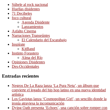
Súbele al rock nacional
Huellas disidentes
71 Decibeles
foco cultural
Agenda Disidente
Lanzamientos
Asfalto Cinema
Narraciones Transeúntes
El Calendario del Escarabajo
Inspírate
KitBand
Instinto Forastero
Alma del Río
Opiniones Disidentes
Des-Occidentales
Entradas recientes
Negros De La Raza lanza ‘La Pura Neta’, un álbum que
convierte el legado del hip hop latino en una nueva identidad
artística
Los Gaviotas lanza ‘Cosmopolitan Girl’, un sencillo donde la
ironía atraviesa la incomunicación
Dying Oath presenta ‘Echoes’, una canción sobre romper con