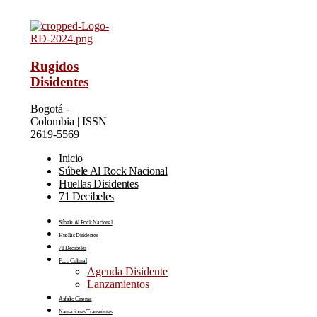
Rugidos
Disidentes
Bogotá -
Colombia | ISSN
2619-5569
Inicio
Súbele Al Rock Nacional
Huellas Disidentes
71 Decibeles
Súbele Al Rock Nacional
Huellas Disidentes
71 Decibeles
Foco Cultural
Agenda Disidente
Lanzamientos
Asfalto Cinema
Narraciones Transeúntes