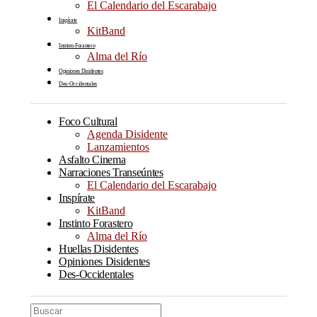
El Calendario del Escarabajo
Inspírate
KitBand
Instinto Forastero
Alma del Río
Opiniones Disidentes
Des-Occidentales
Foco Cultural
Agenda Disidente
Lanzamientos
Asfalto Cinema
Narraciones Transeúntes
El Calendario del Escarabajo
Inspírate
KitBand
Instinto Forastero
Alma del Río
Huellas Disidentes
Opiniones Disidentes
Des-Occidentales