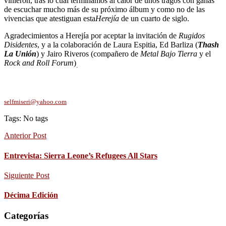
vinieron, tras lo cual terminamos al calor de unos tragos con ganas
de escuchar mucho más de su próximo álbum y como no de las
vivencias que atestiguan esta
Herejía
de un cuarto de siglo.
Agradecimientos a Herejía por aceptar la invitación de
Rugidos
Disidentes
, y a la colaboración de Laura Espitia, Ed Barliza (
Thash
La Unión
) y Jairo Riveros (compañero de
Metal Bajo Tierra
y el
Rock and Roll Forum
)
.
selfmiseri@yahoo.com
Tags: No tags
Anterior Post
Entrevista: Sierra Leone’s Refugees All Stars
Siguiente Post
Décima Edición
Categorías