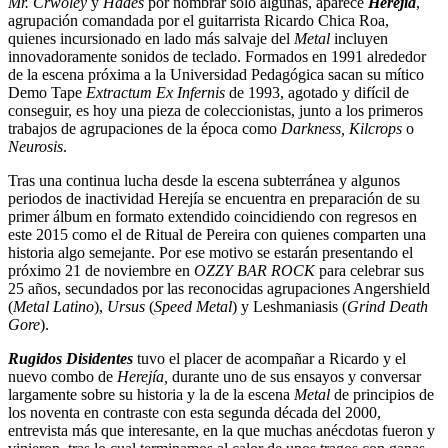
Mr. Crwoley
y
Hades
por nombrar solo algunas, aparece
Herejía
,
agrupación comandada por el guitarrista Ricardo Chica Roa,
quienes incursionado en lado más salvaje del
Metal
incluyen
innovadoramente sonidos de teclado. Formados en 1991 alrededor
de la escena próxima a la Universidad Pedagógica sacan su mítico
Demo Tape
Extractum Ex Infernis
de 1993, agotado y difícil de
conseguir, es hoy una pieza de coleccionistas, junto a los primeros
trabajos de agrupaciones de la época como
Darkness,
Kilcrops
o
Neurosis
.
Tras una continua lucha desde la escena subterránea y algunos
periodos de inactividad Herejía se encuentra en preparación de su
primer álbum en formato extendido coincidiendo con regresos en
este 2015 como el de Ritual de Pereira con quienes comparten una
historia algo semejante. Por ese motivo se estarán presentando el
próximo 21 de noviembre en
OZZY BAR ROCK
para celebrar sus
25 años, secundados por las reconocidas agrupaciones Angershield
(
Metal Latino
),
Ursus
(
Speed Metal
) y Leshmaniasis (
Grind Death
Gore
).
Rugidos Disidentes
tuvo el placer de acompañar a Ricardo y el
nuevo combo de
Herejía,
durante uno de sus ensayos y conversar
largamente sobre su historia y la de la escena
Metal
de principios de
los noventa en contraste con esta segunda década del 2000,
entrevista más que interesante, en la que muchas anécdotas fueron y