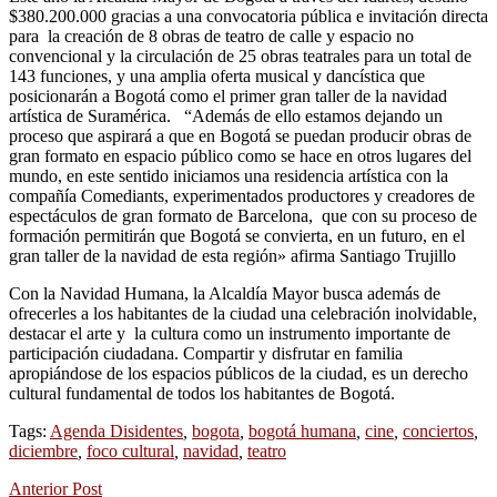
$380.200.000 gracias a una convocatoria pública e invitación directa
para la creación de 8 obras de teatro de calle y espacio no
convencional y la circulación de 25 obras teatrales para un total de
143 funciones, y una amplia oferta musical y dancística que
posicionarán a Bogotá como el primer gran taller de la navidad
artística de Suramérica. “Además de ello estamos dejando un
proceso que aspirará a que en Bogotá se puedan producir obras de
gran formato en espacio público como se hace en otros lugares del
mundo, en este sentido iniciamos una residencia artística con la
compañía Comediants, experimentados productores y creadores de
espectáculos de gran formato de Barcelona, que con su proceso de
formación permitirán que Bogotá se convierta, en un futuro, en el
gran taller de la navidad de esta región» afirma Santiago Trujillo
Con la Navidad Humana, la Alcaldía Mayor busca además de
ofrecerles a los habitantes de la ciudad una celebración inolvidable,
destacar el arte y la cultura como un instrumento importante de
participación ciudadana. Compartir y disfrutar en familia
apropiándose de los espacios públicos de la ciudad, es un derecho
cultural fundamental de todos los habitantes de Bogotá.
Tags:
Agenda Disidentes
,
bogota
,
bogotá humana
,
cine
,
conciertos
,
diciembre
,
foco cultural
,
navidad
,
teatro
Anterior Post