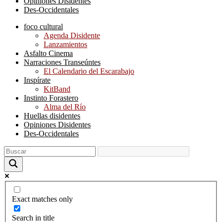
Opiniones Disidentes
Des-Occidentales
foco cultural
Agenda Disidente
Lanzamientos
Asfalto Cinema
Narraciones Transeúntes
El Calendario del Escarabajo
Inspírate
KitBand
Instinto Forastero
Alma del Río
Huellas disidentes
Opiniones Disidentes
Des-Occidentales
Exact matches only
Search in title