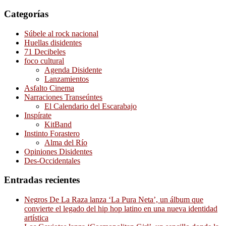
Categorías
Súbele al rock nacional
Huellas disidentes
71 Decibeles
foco cultural
Agenda Disidente
Lanzamientos
Asfalto Cinema
Narraciones Transeúntes
El Calendario del Escarabajo
Inspírate
KitBand
Instinto Forastero
Alma del Río
Opiniones Disidentes
Des-Occidentales
Entradas recientes
Negros De La Raza lanza ‘La Pura Neta’, un álbum que
convierte el legado del hip hop latino en una nueva identidad
artística