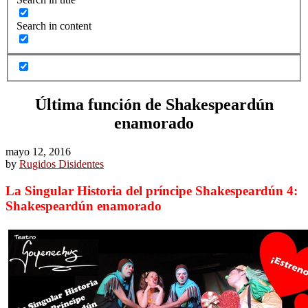
Search in content
Última función de Shakespeardún
enamorado
mayo 12, 2016
by
Rugidos Disidentes
La Singular Historia del príncipe Shakespeardún 4:
Shakespeardún enamorado