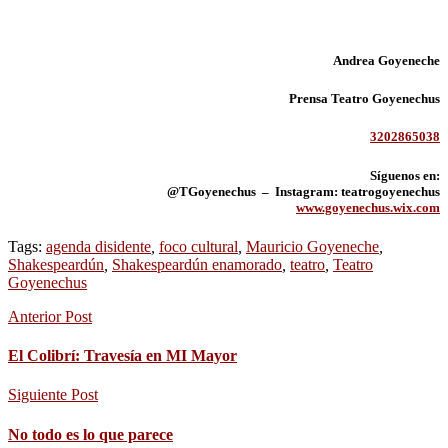
Andrea Goyeneche
Prensa Teatro Goyenechus
3202865038
Síguenos en:
@TGoyenechus – Instagram: teatrogoyenechus
www.goyenechus.wix.com
Tags:
agenda disidente
,
foco cultural
,
Mauricio Goyeneche
,
Shakespeardún
,
Shakespeardún enamorado
,
teatro
,
Teatro
Goyenechus
Anterior Post
El Colibrí: Travesía en MI Mayor
Siguiente Post
No todo es lo que parece