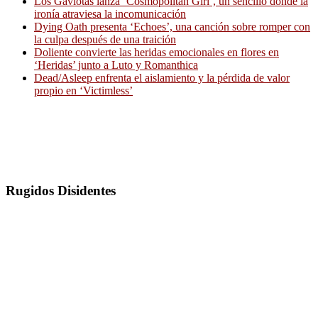
Los Gaviotas lanza ‘Cosmopolitan Girl’, un sencillo donde la
ironía atraviesa la incomunicación
Dying Oath presenta ‘Echoes’, una canción sobre romper con
la culpa después de una traición
Doliente convierte las heridas emocionales en flores en
‘Heridas’ junto a Luto y Romanthica
Dead/Asleep enfrenta el aislamiento y la pérdida de valor
propio en ‘Victimless’
Rugidos Disidentes