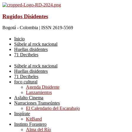
Rugidos Disidentes
Bogotá - Colombia | ISSN 2619-5569
Inicio
Súbele al rock nacional
Huellas disidentes
71 Decibeles
Súbele al rock nacional
Huellas disidentes
71 Decibeles
foco cultural
Agenda Disidente
Lanzamientos
Asfalto Cinema
Narraciones Transeúntes
El Calendario del Escarabajo
Inspírate
KitBand
Instinto Forastero
Alma del Río