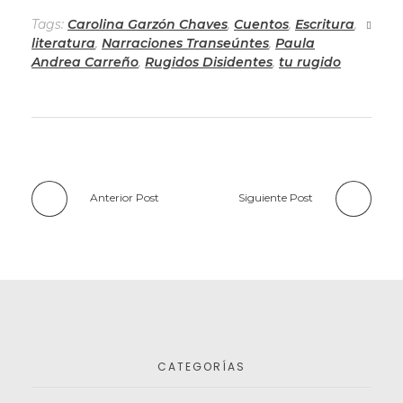
Tags:
Carolina Garzón Chaves
,
Cuentos
,
Escritura
,
literatura
,
Narraciones Transeúntes
,
Paula
Andrea Carreño
,
Rugidos Disidentes
,
tu rugido
Anterior Post
Siguiente Post
CATEGORÍAS