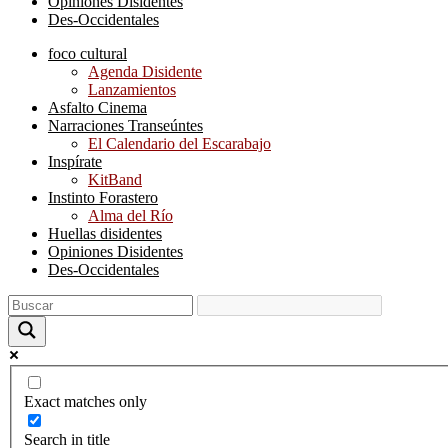
Opiniones Disidentes
Des-Occidentales
foco cultural
Agenda Disidente
Lanzamientos
Asfalto Cinema
Narraciones Transeúntes
El Calendario del Escarabajo
Inspírate
KitBand
Instinto Forastero
Alma del Río
Huellas disidentes
Opiniones Disidentes
Des-Occidentales
Exact matches only
Search in title