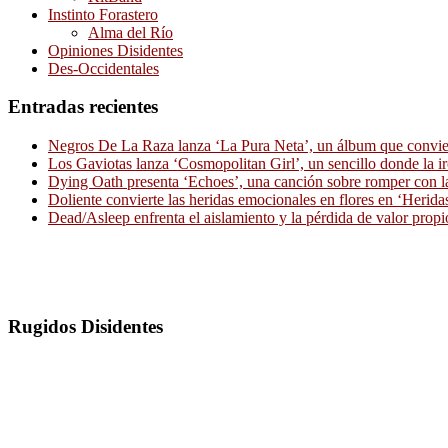
Instinto Forastero
Alma del Río
Opiniones Disidentes
Des-Occidentales
Entradas recientes
Negros De La Raza lanza ‘La Pura Neta’, un álbum que convierte
Los Gaviotas lanza ‘Cosmopolitan Girl’, un sencillo donde la i
Dying Oath presenta ‘Echoes’, una canción sobre romper con la
Doliente convierte las heridas emocionales en flores en ‘Herid
Dead/Asleep enfrenta el aislamiento y la pérdida de valor propi
Rugidos Disidentes