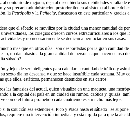
 al contrario de mejorar, deja al descubierto sus debilidades y falta de 
y su precaria administración posterior tienen al sistema al borde del co
ión, la
Petrópolis
y la
Peñacity
, fracasaron en este particular y gracias 
sidera que el sábado se moviliza por la ciudad una menor cantidad de p
niversidades, los colegios ofrecen cursos extracurriculares a los que los
s actividades y no necesariamente se dedican a pernoctar en sus casas.
e mucho más que en otros días– son desbordadas por la gran cantidad de
puesto, no dan abasto a la gran cantidad de personas que hacemos uso de
 día sábado?
 y lejos de ser inteligentes para calcular la cantidad de tráfico y asim
n su sexto día no descansa y que se hace insufrible cada semana. Muy c
s que ellos, estáticos, permanecen detenidos en sus carros.
las fantasías del actual, quien visualiza en una maqueta, una metrópol
ndo a la capital del país en un ciudad sin rumbo, caótica y, quizás, t
ue ve como el futuro prometido cada cuatrienio está mucho más lejos.
 si la solución sea extender el Pico y Placa hasta el sábado –se supone q
s, requiere una intervención inmediata y está urgida para que la alcaldí