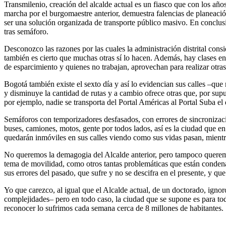
Transmilenio, creación del alcalde actual es un fiasco que con los años,
marcha por el burgomaestre anterior, demuestra falencias de planeación 
ser una solución organizada de transporte público masivo. En conclus
tras semáforo.
Desconozco las razones por las cuales la administración distrital con
también es cierto que muchas otras sí lo hacen. Además, hay clases en u
de esparcimiento y quienes no trabajan, aprovechan para realizar otra
Bogotá también existe el sexto día y así lo evidencian sus calles –qu
y disminuye la cantidad de rutas y a cambio ofrece otras que, por su
por ejemplo, nadie se transporta del Portal Américas al Portal Suba el
Semáforos con temporizadores desfasados, con errores de sincronización
buses, camiones, motos, gente por todos lados, así es la ciudad que e
quedarán inmóviles en sus calles viendo como sus vidas pasan, mientra
No queremos la demagogia del Alcalde anterior, pero tampoco queremos 
tema de movilidad, como otros tantas problemáticas que están condena
sus errores del pasado, que sufre y no se descifra en el presente, y q
Yo que carezco, al igual que el Alcalde actual, de un doctorado, ignoro
complejidades– pero en todo caso, la ciudad que se supone es para todo
reconocer lo sufrimos cada semana cerca de 8 millones de habitantes.