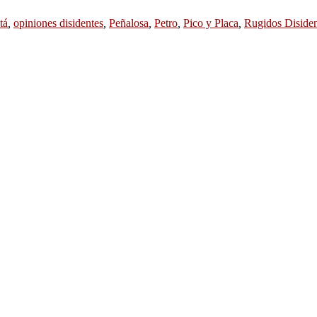
tá
,
opiniones disidentes
,
Peñalosa
,
Petro
,
Pico y Placa
,
Rugidos Disiden