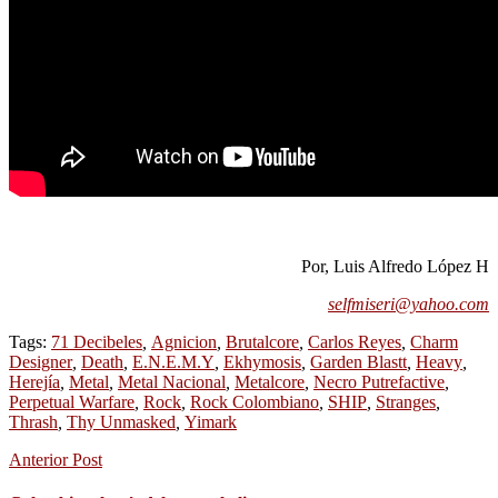
Por, Luis Alfredo López H
selfmiseri@yahoo.com
Tags:
71 Decibeles
,
Agnicion
,
Brutalcore
,
Carlos Reyes
,
Charm
Designer
,
Death
,
E.N.E.M.Y
,
Ekhymosis
,
Garden Blastt
,
Heavy
,
Herejía
,
Metal
,
Metal Nacional
,
Metalcore
,
Necro Putrefactive
,
Perpetual Warfare
,
Rock
,
Rock Colombiano
,
SHIP
,
Stranges
,
Thrash
,
Thy Unmasked
,
Yimark
Anterior Post