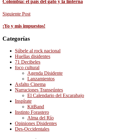
Colombia: el país del gato y la linterna
Siguiente Post
¡Yo y mis impuestos!
Categorías
Súbele al rock nacional
Huellas disidentes
71 Decibeles
foco cultural
Agenda Disidente
Lanzamientos
Asfalto Cinema
Narraciones Transeúntes
El Calendario del Escarabajo
Inspírate
KitBand
Instinto Forastero
Alma del Río
Opiniones Disidentes
Des-Occidentales