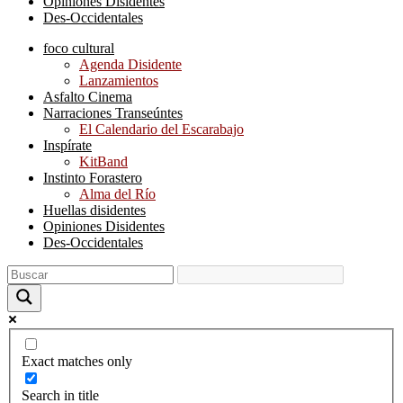
Opiniones Disidentes
Des-Occidentales
foco cultural
Agenda Disidente
Lanzamientos
Asfalto Cinema
Narraciones Transeúntes
El Calendario del Escarabajo
Inspírate
KitBand
Instinto Forastero
Alma del Río
Huellas disidentes
Opiniones Disidentes
Des-Occidentales
Exact matches only
Search in title