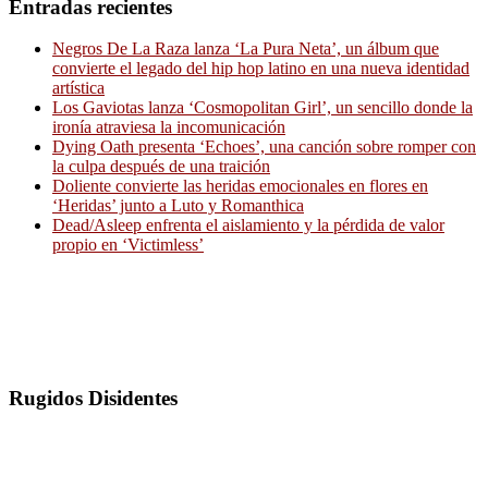
Entradas recientes
Negros De La Raza lanza ‘La Pura Neta’, un álbum que
convierte el legado del hip hop latino en una nueva identidad
artística
Los Gaviotas lanza ‘Cosmopolitan Girl’, un sencillo donde la
ironía atraviesa la incomunicación
Dying Oath presenta ‘Echoes’, una canción sobre romper con
la culpa después de una traición
Doliente convierte las heridas emocionales en flores en
‘Heridas’ junto a Luto y Romanthica
Dead/Asleep enfrenta el aislamiento y la pérdida de valor
propio en ‘Victimless’
Rugidos Disidentes