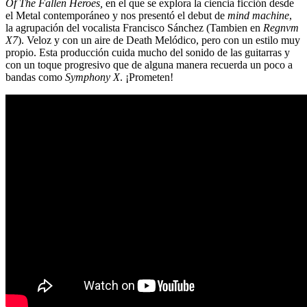
Of The Fallen Heroes,
en el que se explora la ciencia ficción desde
el Metal contemporáneo y nos presentó el debut de
mind machine
,
la agrupación del vocalista Francisco Sánchez (Tambien en
Regnvm
X7
). Veloz y con un aire de Death Melódico, pero con un estilo muy
propio. Esta producción cuida mucho del sonido de las guitarras y
con un toque progresivo que de alguna manera recuerda un poco a
bandas como
Symphony X
. ¡Prometen!