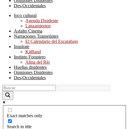
Opiniones Disidentes
Des-Occidentales
foco cultural
Agenda Disidente
Lanzamientos
Asfalto Cinema
Narraciones Transeúntes
El Calendario del Escarabajo
Inspírate
KitBand
Instinto Forastero
Alma del Río
Huellas disidentes
Opiniones Disidentes
Des-Occidentales
Exact matches only
Search in title