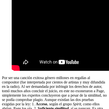
Por ser una canción exitosa género millones en regalías al
compositor (fue interpretada por cientos de artistas y muy difundida
en la radio). Al ser demandada por infringir los derechos de autor,
tomó muchos años concluir el juicio, en este no exoneraron a Page,
simplemente los expertos concluyeron que a pesar de la similitud, no
se podía comprobar plagio. Aunque existían las dos pruebas
exigidas por la ley: 1.
Acceso
, según el grupo
Spirit
, como ellos
abrían, Page los oía. 2.
Suficiente similitud
, sí se parecen. Es otra