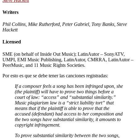
Steve Hackett
Writers
Phil Collins, Mike Rutherford, Peter Gabriel, Tony Banks, Steve
Hackett
Licensed
SME (on behalf of Inside Out Music); LatinAutor – SonyATV,
UMPI, EMI Music Publishing, LatinAutor, CMRRA, LatinAutor –
PeerMusic, and 11 Music Rights Societies.
Por esto es que se debe tener las canciones registradas:
If a composer feels a song has been infringed upon, she
(the plaintiff) will have to prove two things before a
court of law: “access” and “substantial similarity.”
Music plagiarism law is a “strict liability tort” that
means that if the plaintiff is able to prove that the
accused (defendant) had access to her composition and
the two songs have substantial similarity, it amounts to
copyright infringement.
To prove substantial similarity between the two songs,