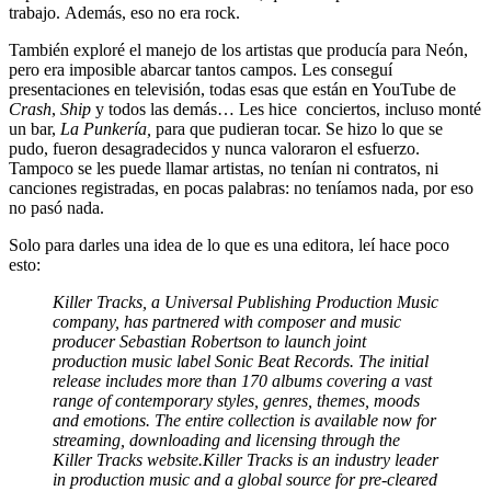
trabajo. Además, eso no era rock.
También exploré el manejo de los artistas que producía para Neón,
pero era imposible abarcar tantos campos. Les conseguí
presentaciones en televisión, todas esas que están en YouTube de
Crash
,
Ship
y todos las demás… Les hice conciertos, incluso monté
un bar,
La Punkería,
para que pudieran tocar. Se hizo lo que se
pudo, fueron desagradecidos y nunca valoraron el esfuerzo.
Tampoco se les puede llamar artistas, no tenían ni contratos, ni
canciones registradas, en pocas palabras: no teníamos nada, por eso
no pasó nada.
Solo para darles una idea de lo que es una editora, leí hace poco
esto:
Killer Tracks, a Universal Publishing Production Music
company, has partnered with composer and music
producer Sebastian Robertson to launch joint
production music label Sonic Beat Records. The initial
release includes more than 170 albums covering a vast
range of contemporary styles, genres, themes, moods
and emotions. The entire collection is available now for
streaming, downloading and licensing through the
Killer Tracks website.Killer Tracks is an industry leader
in production music and a global source for pre-cleared