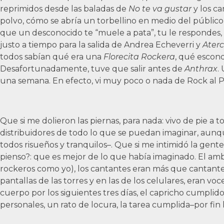
reprimidos desde las baladas de
No te va gustar
y los ca
polvo, cómo se abría un torbellino en medio del público, 
que un desconocido te “muele a pata”, tu le respondes, 
justo a tiempo para la salida de Andrea Echeverri y
Ater
todos sabían qué era una
Florecita Rockera
, qué escon
Desafortunadamente, tuve que salir antes de
Anthrax
.
una semana. En efecto, vi muy poco o nada de Rock al 
Que si me dolieron las piernas, para nada: vivo de pie 
distribuidores de todo lo que se puedan imaginar, aunq
todos risueños y tranquilos–. Que si me intimidó la gen
pienso?: que es mejor de lo que había imaginado. El ambi
rockeros como yo), los cantantes eran más que cantantes,
pantallas de las torres y en las de los celulares, eran 
cuerpo por los siguientes tres días, el capricho cumplid
personales, un rato de locura, la tarea cumplida–por fin