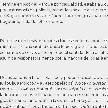
Terminé en Rock al Parque por casualidad, estaba a 3 c
por la ausencia de policía y mirando una que otra
pinta
en Bio, la poderosa voz de
Ágora
. Todo me gustaba, era 
bogotano, nada del otro mundo.
Pero insisto, mi mayor sorpresa fue ese voto de confianz
mínimas (en una ciudad donde le persiguen a uno los bols
consumo de cerveza (no en todo el sentido de la palabra
asumida responsablemente por la mayoría de los asisten
De las bandas ni hablar; calidad y poder musical fue la c
Krápula, a Molotov y a Aterciopelados).
No te va gustar
Parque- 20 Años. Continuó
Doctor Krápula
con los clás
latinoamericanos. A la banda colombiana se unieron la
gustar,
todos cantándole a la vida, a la tierra y a la paz.
público abrió las puertas para saltar, pedir
Puto
a grito h