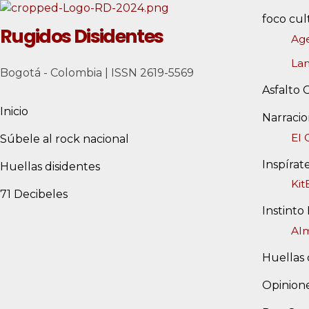
foco cul
Rugidos Disidentes
Age
La
Bogotá - Colombia | ISSN 2619-5569
Asfalto 
Inicio
Narraci
El 
Súbele al rock nacional
Inspírat
Huellas disidentes
Ki
71 Decibeles
Instinto
Alm
Huellas 
Opinione