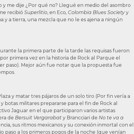
ido y me dije ¿Por qué no? Llegué en medio del asombro
ame recibió
Superlitio
, en Eco
, Colombia Blues Society
y
a y a tierra, una mezcla que no le es ajena a ningún
durante la primera parte de la tarde las requisas fueron
por primera vez en la historia de Rock al Parque el
er paso). Mejor aún fue notar que la propuesta fue
iempos.
za y matar tres pájaros de un solo tiro (Por fin vería a
 y botas militares prepararse para el fin de Rock al
tivo Jaguar en el que participaron varios artistas
era de
Bersuit Vergarabat
y Brancciari de
No te va a
ncia, sus ritmos mexicanos y su conexión inmortal con el
, dio paso a los primeros pogos de la noche (que venían