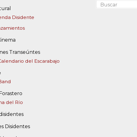
tural
nda Disidente
nzamientos
Cinema
ones Transeúntes
Calendario del Escarabajo
e
tBand
 Forastero
a del Río
disidentes
s Disidentes