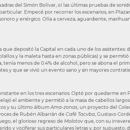
uadras del Simón Bolívar, oí las últimas pruebas de son
particular. Empecé por recorrer los escenarios, en Plaz
sonoro y enérgico. Olía a cerveza, aguardiente, marihuan
a que depositó la Capital en cada uno de los asistentes: 
illos y la maleta hasta en zonas públicas) y se permitió 
, tenía menos de 0.4% de alcohol, pero se abona el prim
tes y que se vivió un evento sano y sin mayores contrat
onstante en los tres escenarios. Opté por quedarme en Pla
relajó el ambiente y permitió a la masa de cabellos largos
icos y su último álbum
Ama-zonas
, un proyecto del Colec
s voces de Rubén Albarrán de
Café Tacvba
, Gustavo Cord
 Luego, el glorioso regreso de
Molotov
que, con su irrevere
erido y vociferar sus particulares letras y, por supuesto