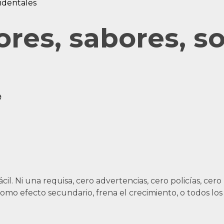
identales
res, sabores, s
e
il. Ni una requisa, cero advertencias, cero policías, ce
como efecto secundario, frena el crecimiento, o todos l