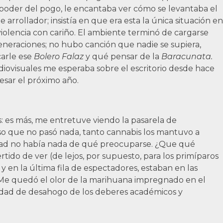
 poder del pogo, le encantaba ver cómo se levantaba el
arrollador; insistía en que era esta la única situación en
violencia con cariño. El ambiente terminó de cargarse
generaciones; no hubo canción que nadie se supiera,
carle ese
Bolero Falaz
y qué pensar de la
Baracunata.
diovisuales me esperaba sobre el escritorio desde hace
esar el próximo año.
s: es más, me entretuve viendo la pasarela de
so que no pasó nada, tanto cannabis los mantuvo a
verdad no había nada de qué preocuparse. ¿Que qué
tido de ver (de lejos, por supuesto, para los primíparos
 en la última fila de espectadores, estaban en las
ó? Me quedó el olor de la marihuana impregnado en el
nidad de desahogo de los deberes académicos y