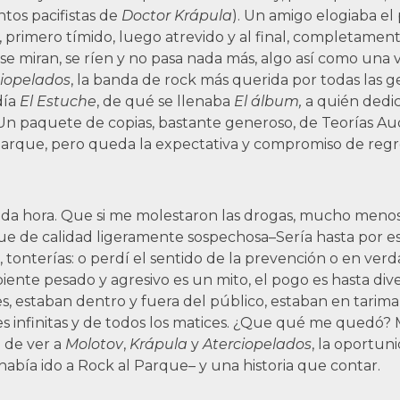
ntos pacifistas de
Doctor Krápula
). Un amigo elogiaba el
primero tímido, luego atrevido y al final, completamente 
se miran, se ríen y no pasa nada más, algo así como una 
ciopelados
, la banda de rock más querida por todas las 
día
El Estuche
, de qué se llenaba
El álbum,
a quién dedi
 Un paquete de copias, bastante generoso, de Teorías Au
Parque, pero queda la expectativa y compromiso de regr
a toda hora. Que si me molestaron las drogas, mucho meno
ue de calidad ligeramente sospechosa–Sería hasta por e
te, tonterías: o perdí el sentido de la prevención o en 
ente pesado y agresivo es un mito, el pogo es hasta diver
 estaban dentro y fuera del público, estaban en tarima y
voces infinitas y de todos los matices. ¿Que qué me qued
o de ver a
Molotov
,
Krápula
y
Aterciopelados
, la oportu
 había ido a Rock al Parque– y una historia que contar.