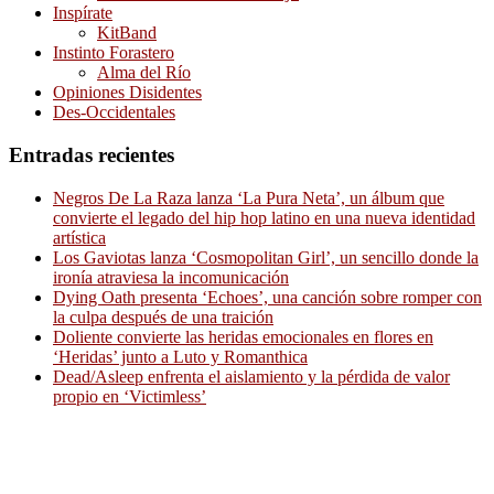
Inspírate
KitBand
Instinto Forastero
Alma del Río
Opiniones Disidentes
Des-Occidentales
Entradas recientes
Negros De La Raza lanza ‘La Pura Neta’, un álbum que
convierte el legado del hip hop latino en una nueva identidad
artística
Los Gaviotas lanza ‘Cosmopolitan Girl’, un sencillo donde la
ironía atraviesa la incomunicación
Dying Oath presenta ‘Echoes’, una canción sobre romper con
la culpa después de una traición
Doliente convierte las heridas emocionales en flores en
‘Heridas’ junto a Luto y Romanthica
Dead/Asleep enfrenta el aislamiento y la pérdida de valor
propio en ‘Victimless’