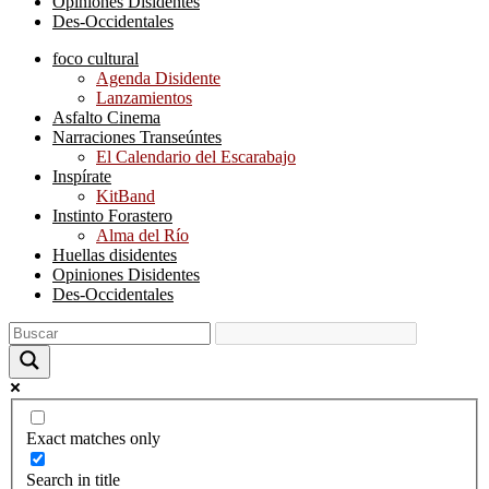
Opiniones Disidentes
Des-Occidentales
foco cultural
Agenda Disidente
Lanzamientos
Asfalto Cinema
Narraciones Transeúntes
El Calendario del Escarabajo
Inspírate
KitBand
Instinto Forastero
Alma del Río
Huellas disidentes
Opiniones Disidentes
Des-Occidentales
Exact matches only
Search in title