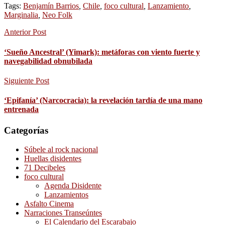
Tags:
Benjamín Barrios
,
Chile
,
foco cultural
,
Lanzamiento
,
Marginalia
,
Neo Folk
Anterior Post
‘Sueño Ancestral’ (Yimark): metáforas con viento fuerte y
navegabilidad obnubilada
Siguiente Post
‘Epifanía’ (Narcocracia): la revelación tardía de una mano
entrenada
Categorías
Súbele al rock nacional
Huellas disidentes
71 Decibeles
foco cultural
Agenda Disidente
Lanzamientos
Asfalto Cinema
Narraciones Transeúntes
El Calendario del Escarabajo