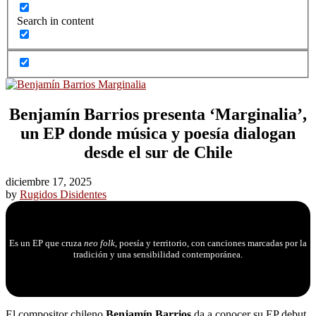
Search in content
Benjamín Barrios presenta ‘Marginalia’,
un EP donde música y poesía dialogan
desde el sur de Chile
diciembre 17, 2025
by
Rugidos Disidentes
Es un EP que cruza
neo folk
, poesía y territorio, con canciones marcadas por la
tradición y una sensibilidad contemporánea.
El compositor chileno
Benjamín Barrios
da a conocer su EP debut