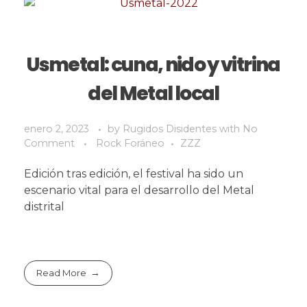
Usmetal: cuna, nido y vitrina
del Metal local
enero 2, 2023
by
Rugidos Disidentes
with
No
Comment
Rock Foráneo
ZZZ
Edición tras edición, el festival ha sido un
escenario vital para el desarrollo del Metal
distrital
Read More