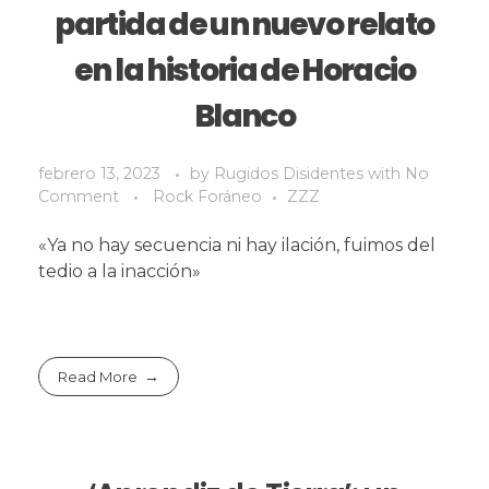
partida de un nuevo relato
en la historia de Horacio
Blanco
febrero 13, 2023
by
Rugidos Disidentes
with
No
Comment
Rock Foráneo
ZZZ
«Ya no hay secuencia ni hay ilación, fuimos del
tedio a la inacción»
Read More