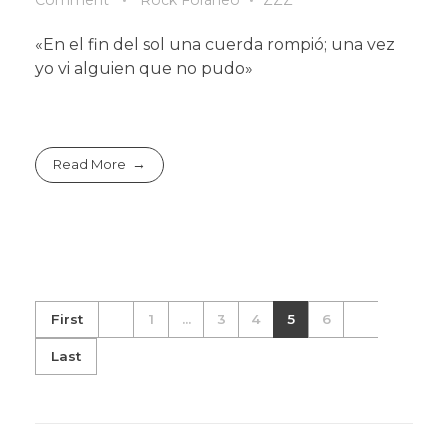
«En el fin del sol una cuerda rompió; una vez
yo vi alguien que no pudo»
Read More
First
1
...
3
4
5
6
Last