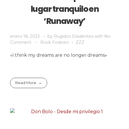
lugar tranquilo en
‘Runaway’
enero 18, 2023
by
Rugidos Disidentes
with
No
Comment
Rock Foráneo
ZZZ
«I think my dreams are no longer dreams»
Read More