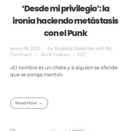
‘Desde mi privilegio’: la
ironía haciendo metástasis
con el Punk
enero 18, 2023
by
Rugidos Disidentes
with
No
Comment
Rock Foráneo
ZZZ
«El nombre es un chiste y si alguien se ofende
que se ponga mentol»
Read More