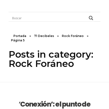
Rugidos Disidentes
Bogotá - Colombia | ISSN 2619-5569
Portada
»
71 Decibeles
»
Rock Foráneo
»
Página 5
Posts in category:
Rock Foráneo
‘
Conexión’: el punto de