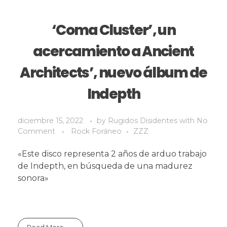
‘Coma Cluster’, un
acercamiento a Ancient
Architects’, nuevo álbum de
Indepth
diciembre 15, 2022
by
Rugidos Disidentes
with
No
Comment
Rock Foráneo
ZZZ
«Este disco representa 2 años de arduo trabajo
de Indepth, en búsqueda de una madurez
sonora»
Read More