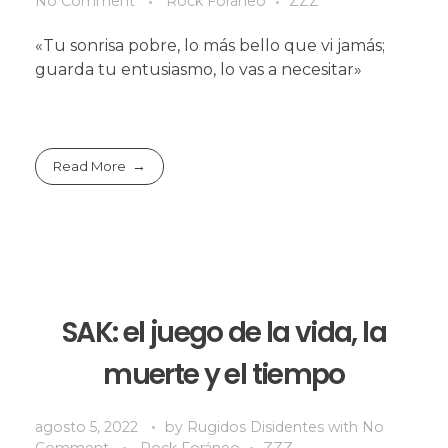
No Comment
Rock Foráneo
ZZZ
«Tu sonrisa pobre, lo más bello que vi jamás;
guarda tu entusiasmo, lo vas a necesitar»
Read More
SAK: el juego de la vida, la
muerte y el tiempo
agosto 5, 2022
by
Rugidos Disidentes
with
No
Comment
Rock Foráneo
ZZZ