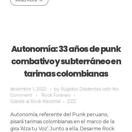
Autonomía: 33 años de punk
combativo y subterráneo en
tarimas colombianas
diciembre 1, 2022
by
Rugidos Disidentes
with
No
Comment
Rock Foráneo
Súbele al Rock Nacional
ZZZ
Autonomía, referente del Punk peruano,
pisará tarimas colombianas en el marco de la
gira ‘Alza tu Voz’. Junto a ella, Desarme Rock