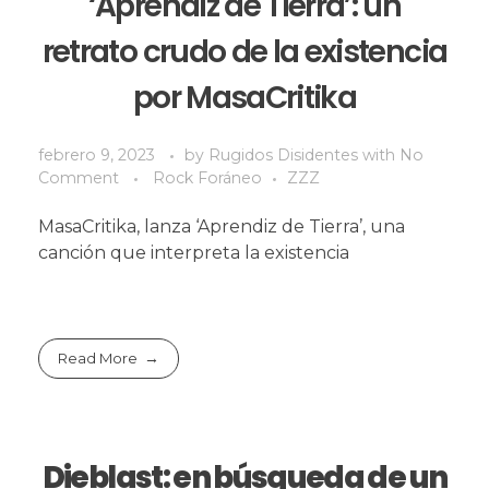
‘Aprendiz de Tierra’: un
retrato crudo de la existencia
por MasaCritika
febrero 9, 2023
by
Rugidos Disidentes
with
No
Comment
Rock Foráneo
ZZZ
MasaCritika, lanza ‘Aprendiz de Tierra’, una
canción que interpreta la existencia
Read More
Dieblast: en búsqueda de un