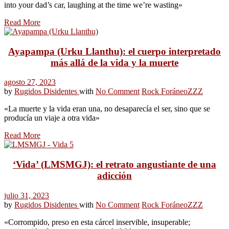
into your dad’s car, laughing at the time we’re wasting»
Read More
Ayapampa (Urku Llanthu): el cuerpo interpretado
más allá de la vida y la muerte
agosto 27, 2023
by
Rugidos Disidentes
with
No Comment
Rock Foráneo
ZZZ
«La muerte y la vida eran una, no desaparecía el ser, sino que se
producía un viaje a otra vida»
Read More
‘Vida’ (LMSMGJ): el retrato angustiante de una
adicción
julio 31, 2023
by
Rugidos Disidentes
with
No Comment
Rock Foráneo
ZZZ
«Corrompido, preso en esta cárcel inservible, insuperable;