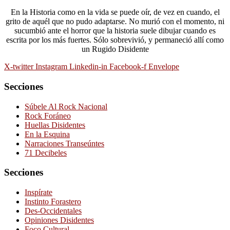
En la Historia como en la vida se puede oír, de vez en cuando, el
grito de aquél que no pudo adaptarse. No murió con el momento, ni
sucumbió ante el horror que la historia suele dibujar cuando es
escrita por los más fuertes. Sólo sobrevivió, y permaneció allí como
un Rugido Disidente
X-twitter
Instagram
Linkedin-in
Facebook-f
Envelope
Secciones
Súbele Al Rock Nacional
Rock Foráneo
Huellas Disidentes
En la Esquina
Narraciones Transeúntes
71 Decibeles
Secciones
Inspírate
Instinto Forastero
Des-Occidentales
Opiniones Disidentes
Foco Cultural