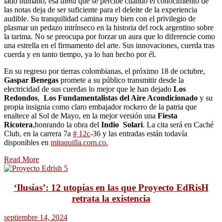
lado humano, esa
alma
que se percibe cuando el conocimiento de
las notas deja de ser suficiente para el deleite de la experiencia
audible. Su tranquilidad camina muy bien con el privilegio de
plasmar un pedazo intrínseco en la historia del rock argentino sobre
la tarima. No se preocupa por forzar un aura que lo diferencie como
una estrella en el firmamento del arte. Sus innovaciones, cuerda tras
cuerda y en tanto tiempo, ya lo han hecho por él.
En su regreso por tierras colombianas, el próximo 18 de octubre,
Gaspar Benegas
promete a su público transmitir desde la
electricidad de sus cuerdas lo mejor que le han dejado
Los
Redondos
,
Los Fundamentalistas del Aire Acondicionado
y su
propia insignia como claro embajador rockero de la patria que
enaltece al Sol de Mayo, en la mejor versión una
Fiesta
Ricotera
,honrando la obra del
Indio Solari
. La cita será en Caché
Club, en la carrera 7a
# 12c
-36 y las entradas están todavía
disponibles en
mitaquilla.com.co.
Read More
‘Ilusías’: 12 utopías en las que Proyecto EdRisH
retrata la existencia
septiembre 14, 2024