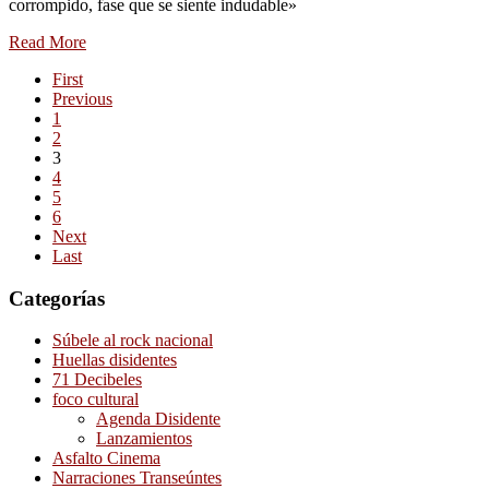
corrompido, fase que se siente indudable»
Read More
First
Previous
1
2
3
4
5
6
Next
Last
Categorías
Súbele al rock nacional
Huellas disidentes
71 Decibeles
foco cultural
Agenda Disidente
Lanzamientos
Asfalto Cinema
Narraciones Transeúntes