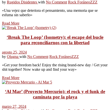
by
Rugidos Disidentes
with
No Comment
Rock Foráneo
ZZZ
«Una vejez que deteriora el pensamiento, una memoria que se
esfuma sin saberlo»
Read More
‘Break The Loop’ (Isometry): el escape del bucle
para reconciliarnos con la libertad
agosto 25, 2024
by
Olugna
with
No Comment
Rock Foráneo
ZZZ
«Get your freedom back! Enjoy the rising brand-new day / Get your
shit together! Now wake up and find your way»
Read More
‘Al Mar’ (Proyecto Mercurio): el rock y el funk de
caminata por la playa
marzo 27, 2024