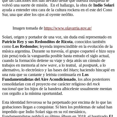
que las canciones nos han llevado desde que nuestra búsqueda se
volvió una suerte de misión. En el hallazgo, la obra de
Indio Solari
ayuda a entender otra cara de la cultura rockera en el este del Cono
Sur, una que abre los ojos al oyente neófito.
Imagen tomada de
https://www.olavarria.gov.ar/
Solari, origen y portador de una voz, sin duda está representado en
Patricio Rey y sus Redonditos de Ricota
, conocidos también
como
Los Redondos
; leyenda imprescindible en la evolución de la
música argentina. Durante su travesía, el grupo coqueteó e hizo suya
(sin pena) toda la vanguardia posible hasta entrado el siglo actual,
cuando la formación detiene su viaje y deja atrás un cúmulo de
trabajos en memoria al
new wave
, a lo teatral, al
postpunk
, a lo
alternativo, lo electrónico y las bases del
blues
; haciendo hincapié en
una ruta que su cantante y letrista continuaría en
Los
Fundamentalistas del Aire Acondicionado
, los años posteriores
consolidarían con el proyecto ese carácter religioso del
rock
nacional
que los hijos de la bandera albiceleste usualmente mentan
con orgullo a la mínima oportunidad.
Esta identidad fervorosa se ha perpetuado por encima de lo que las
grabaciones llegan a conquistar. Si bien los problemas de salud han
impedido que Indio Solari siga en su rol mesiánico,
Fundamentalistas publicó su último álbum en 2018, el bautizado
El