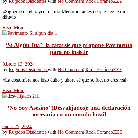
by
Rugidos Disidentes
with
No Comment
Rock Foráneo
ZZZ
«Sígueme en el trayecto hacia Mercurio, antes de que llegue un
diluvio»
Read More
‘Si Algún Día’: la catarsis que propone Pavimento
para no insistir
febrero 13, 2024
by
Rugidos Disidentes
with
No Comment
Rock Foráneo
ZZZ
«La costumbre nos hizo daño y ahora sé que se fue, no eres real»
Read More
‘No Soy Asesino’ (Desvalijados): una declaración
necesaria en un mundo hostil
enero 25, 2024
by
Rugidos Disidentes
with
No Comment
Rock Foráneo
ZZZ