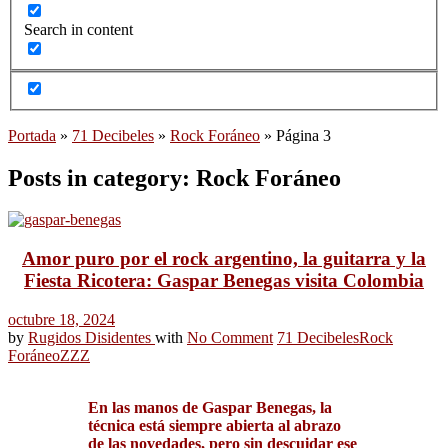
Search in content
Portada
»
71 Decibeles
»
Rock Foráneo
»
Página 3
Posts in category: Rock Foráneo
Amor puro por el rock argentino, la guitarra y la
Fiesta Ricotera: Gaspar Benegas visita Colombia
octubre 18, 2024
by
Rugidos Disidentes
with
No Comment
71 Decibeles
Rock
Foráneo
ZZZ
En las manos de Gaspar Benegas, la
técnica está siempre abierta al abrazo
de las novedades, pero sin descuidar ese