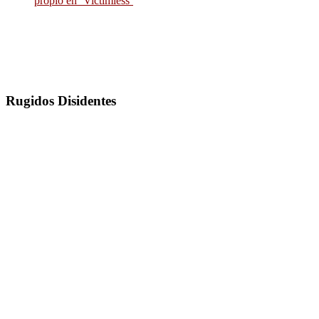
propio en ‘Victimless’
Rugidos Disidentes