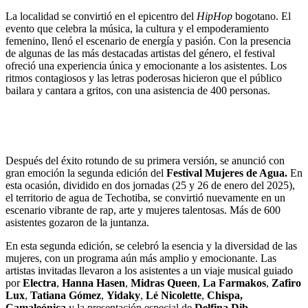
La localidad se convirtió en el epicentro del
HipHop
bogotano. El
evento que celebra la música, la cultura y el empoderamiento
femenino, llenó el escenario de energía y pasión. Con la presencia
de algunas de las más destacadas artistas del género, el festival
ofreció una experiencia única y emocionante a los asistentes. Los
ritmos contagiosos y las letras poderosas hicieron que el público
bailara y cantara a gritos, con una asistencia de 400 personas.
Después del éxito rotundo de su primera versión, se anunció con
gran emoción la segunda edición del
Festival Mujeres de Agua.
En
esta ocasión, dividido en dos jornadas (25 y 26 de enero del 2025),
el territorio de agua de Techotiba, se convirtió nuevamente en un
escenario vibrante de rap, arte y mujeres talentosas. Más de 600
asistentes gozaron de la juntanza.
En esta segunda edición, se celebró la esencia y la diversidad de las
mujeres, con un programa aún más amplio y emocionante. Las
artistas invitadas llevaron a los asistentes a un viaje musical guiado
por
Electra
,
Hanna Hasen
,
Midras Queen
,
La Farmakos
,
Zafiro
Lux
,
Tatiana Gómez
,
Yidaky
,
Lé Nicolette
,
Chispa,
Camaleónica
y la presentación especial de
Delfina Dib
.