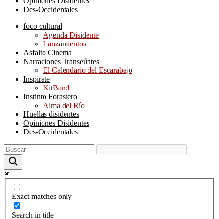
Opiniones Disidentes
Des-Occidentales
foco cultural
Agenda Disidente
Lanzamientos
Asfalto Cinema
Narraciones Transeúntes
El Calendario del Escarabajo
Inspírate
KitBand
Instinto Forastero
Alma del Río
Huellas disidentes
Opiniones Disidentes
Des-Occidentales
Exact matches only
Search in title