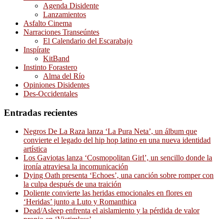
Agenda Disidente
Lanzamientos
Asfalto Cinema
Narraciones Transeúntes
El Calendario del Escarabajo
Inspírate
KitBand
Instinto Forastero
Alma del Río
Opiniones Disidentes
Des-Occidentales
Entradas recientes
Negros De La Raza lanza ‘La Pura Neta’, un álbum que
convierte el legado del hip hop latino en una nueva identidad
artística
Los Gaviotas lanza ‘Cosmopolitan Girl’, un sencillo donde la
ironía atraviesa la incomunicación
Dying Oath presenta ‘Echoes’, una canción sobre romper con
la culpa después de una traición
Doliente convierte las heridas emocionales en flores en
‘Heridas’ junto a Luto y Romanthica
Dead/Asleep enfrenta el aislamiento y la pérdida de valor