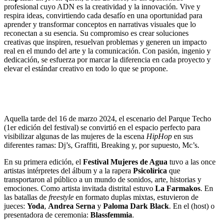
profesional cuyo ADN es la creatividad y la innovación. Vive y
respira ideas, convirtiendo cada desafío en una oportunidad para
aprender y transformar conceptos en narrativas visuales que lo
reconectan a su esencia. Su compromiso es crear soluciones
creativas que inspiren, resuelvan problemas y generen un impacto
real en el mundo del arte y la comunicación. Con pasión, ingenio y
dedicación, se esfuerza por marcar la diferencia en cada proyecto y
elevar el estándar creativo en todo lo que se propone.
Aquella tarde del 16 de marzo 2024, el escenario del Parque Techo
(1er edición del festival) se convirtió en el espacio perfecto para
visibilizar algunas de las mujeres de la escena
HipHop
en sus
diferentes ramas: Dj’s, Graffiti, Breaking y, por supuesto, Mc’s.
En su primera edición, el
Festival Mujeres de Agua
tuvo a las once
artistas intérpretes del álbum y a la rapera
Psicolírica
que
transportaron al público a un mundo de sonidos, arte, historias y
emociones. Como artista invitada distrital estuvo
La Farmakos
. En
las batallas de
freestyle
en formato duplas mixtas, estuvieron de
jueces:
Yoda
,
Andrea Serna
y
Paloma
Dark Black
. En el (host) o
presentadora de ceremonia:
Blassfemmia
.