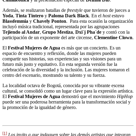
Además, se realizaron batallas de
freestyle
que tuvieron de jueces a
Yoda
,
Tinta Tintero
y
Paloma Dark Black
. En el
host
estuvo
Blassfemmia
y
Chavely Ponton
. Para esta ocasión la organización
incluyó música tradicional, representada por las agrupaciones
Tejiendo al Andar
,
Grupo Mestiza
,
Dxi´j Pha´de
y contó con la
participación de un exponente del arte circense,
Clementine Clown
.
El
Festival Mujeres de Agua
es más que un concierto. Es un
espacio de encuentro y reflexión, donde las mujeres pueden
compartir sus historias, sus experiencias y sus visiones para un
futuro más justo y equitativo. En esta segunda versión fue la
celebración de la diversidad y la inclusión. Las mujeres tomaron el
centro del escenario, mostrando su talento y su fuerza.
La localidad octava de Bogotá, conocida por su vibrante escena
cultural, se consolidó como un lugar clave para la expresión artística.
El
Festival Mujeres de Agua
demostró que el movimiento
HipHop
puede ser una poderosa herramienta para la transformación social y
la promoción de la igualdad de género.
[1]
Los invito a que indaguen sobre las demás artistas que integran