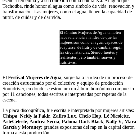
esencia femenina y a su conexión con la naturaleza. Al igual que
Techotiba, rinde honor al agua como símbolo de vida, renovación y
transformación. Las mujeres, como el agua, tienen la capacidad de
nutrir, de cuidar y de dar vida.
El término Mujeres de Agua también
hace referencia a la idea de que las
mujeres son como el agua, capaces de
adaptarse, de fluir y de cambiar según
las circunstancias. Siendo fuertes y
resilientes, pero también suaves y
nutritivas.
El
Festival Mujeres de Agua
, surge bajo la idea de un proceso de
creación estructurado por el colectivo y equipo de producción
Soundriver, en donde se estructura un álbum homónimo compuesto
por 11 canciones, todas escritas e interpretadas por raperas de la
escena.
La placa discográfica, fue escrita e interpretada por mujeres artistas:
Chispa
,
Neidy la Fakir
,
Zafiro Lux
,
Chelo Hop
,
Lé Nicolette
,
ArteCeleste
,
Andrea Serna
,
Paloma Dark Black
,
Nally V
,
Mara
García
y
Moraney
; grandes expositoras del rap en la capital dieron
forma a esta producción.