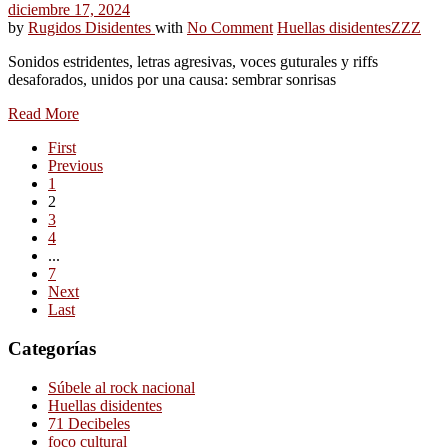
diciembre 17, 2024
by
Rugidos Disidentes
with
No Comment
Huellas disidentes
ZZZ
Sonidos estridentes, letras agresivas, voces guturales y riffs
desaforados, unidos por una causa: sembrar sonrisas
Read More
First
Previous
1
2
3
4
...
7
Next
Last
Categorías
Súbele al rock nacional
Huellas disidentes
71 Decibeles
foco cultural