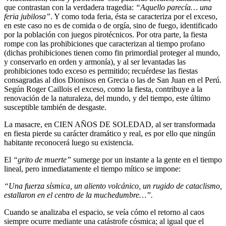
que contrastan con la verdadera tragedia:
“Aquello parecía… una
feria jubilosa”
. Y como toda feria, ésta se caracteriza por el exceso,
en este caso no es de comida o de orgía, sino de fuego, identificado
por la población con juegos pirotécnicos. Por otra parte, la fiesta
rompe con las prohibiciones que caracterizan al tiempo profano
(dichas prohibiciones tienen como fin primordial proteger al mundo,
y conservarlo en orden y armonía), y al ser levantadas las
prohibiciones todo exceso es permitido; recuérdese las fiestas
consagradas al dios Dionisos en Grecia o las de San Juan en el Perú.
Según Roger Caillois el exceso, como la fiesta, contribuye a la
renovación de la naturaleza, del mundo, y del tiempo, este último
susceptible también de desgaste.
La masacre, en CIEN AÑOS DE SOLEDAD, al ser transformada
en fiesta pierde su carácter dramático y real, es por ello que ningún
habitante reconocerá luego su existencia.
El
“grito de muerte”
sumerge por un instante a la gente en el tiempo
lineal, pero inmediatamente el tiempo mítico se impone:
“Una fuerza sísmica, un aliento volcánico, un rugido de cataclismo,
estallaron en el centro de la muchedumbre…”.
Cuando se analizaba el espacio, se veía cómo el retorno al caos
siempre ocurre mediante una catástrofe cósmica; al igual que el