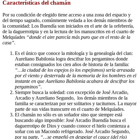
Características del chamán
Por su condición de elegido tiene acceso a una zona del espacio y
del tiempo sagrado, comúnmente vedada a los demás miembros de
la comunidad: Los Buendía son iniciados en el arte de la orfebrería,
de la daguerrotipia y en la lectura de los manuscritos en el cuarto de
Melquíades
“donde el aire parecía más puro que en el resto de la
casa”.
Es el único que conoce la mitología y la genealogía del clan:
Aureliano Babilonia logra descifrar los pergaminos donde
estaban consignados los cien años de historia de la familia:
“…la ciudad de los espejos (o los espejismos) sería arrasada
por el viento y desterrada de la memoria de los hombres en el
instante en que Aureliano Babilonia acabara de descifrar los
pergaminos”.
Siempre busca la soledad: con excepción de José Arcadio,
Arcadio y Aureliano Segundo, los demás miembros de la
familia se caracterizan por ser solitarios y taciturnos. La mayor
parte de sus vidas transcurre en el cuarto de Melquíades.
El chamán no sólo es un soñador sino que siempre está
buscando algo imposible: José Arcadio Buendía busca el
daguerrotipo de Dios y cuando conoce el hielo comienza a
soñar con un Macondo refrigerado. José Arcadio Segundo,
por su parte,
“…se empeñó en despejar el cauce (del río)