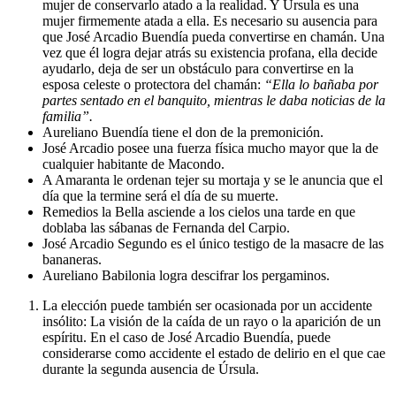
mujer de conservarlo atado a la realidad. Y Úrsula es una
mujer firmemente atada a ella. Es necesario su ausencia para
que José Arcadio Buendía pueda convertirse en chamán. Una
vez que él logra dejar atrás su existencia profana, ella decide
ayudarlo, deja de ser un obstáculo para convertirse en la
esposa celeste o protectora del chamán:
“Ella lo bañaba por
partes sentado en el banquito, mientras le daba noticias de la
familia”.
Aureliano Buendía tiene el don de la premonición.
José Arcadio posee una fuerza física mucho mayor que la de
cualquier habitante de Macondo.
A Amaranta le ordenan tejer su mortaja y se le anuncia que el
día que la termine será el día de su muerte.
Remedios la Bella asciende a los cielos una tarde en que
doblaba las sábanas de Fernanda del Carpio.
José Arcadio Segundo es el único testigo de la masacre de las
bananeras.
Aureliano Babilonia logra descifrar los pergaminos.
La elección puede también ser ocasionada por un accidente
insólito: La visión de la caída de un rayo o la aparición de un
espíritu. En el caso de José Arcadio Buendía, puede
considerarse como accidente el estado de delirio en el que cae
durante la segunda ausencia de Úrsula.