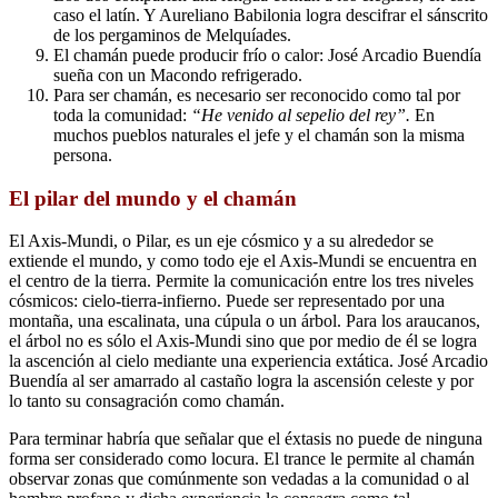
caso el latín. Y Aureliano Babilonia logra descifrar el sánscrito
de los pergaminos de Melquíades.
El chamán puede producir frío o calor: José Arcadio Buendía
sueña con un Macondo refrigerado.
Para ser chamán, es necesario ser reconocido como tal por
toda la comunidad:
“He venido al sepelio del rey”.
En
muchos pueblos naturales el jefe y el chamán son la misma
persona.
El pilar del mundo y el chamán
El Axis-Mundi, o Pilar, es un eje cósmico y a su alrededor se
extiende el mundo, y como todo eje el Axis-Mundi se encuentra en
el centro de la tierra. Permite la comunicación entre los tres niveles
cósmicos: cielo-tierra-infierno. Puede ser representado por una
montaña, una escalinata, una cúpula o un árbol. Para los araucanos,
el árbol no es sólo el Axis-Mundi sino que por medio de él se logra
la ascención al cielo mediante una experiencia extática. José Arcadio
Buendía al ser amarrado al castaño logra la ascensión celeste y por
lo tanto su consagración como chamán.
Para terminar habría que señalar que el éxtasis no puede de ninguna
forma ser considerado como locura. El trance le permite al chamán
observar zonas que comúnmente son vedadas a la comunidad o al