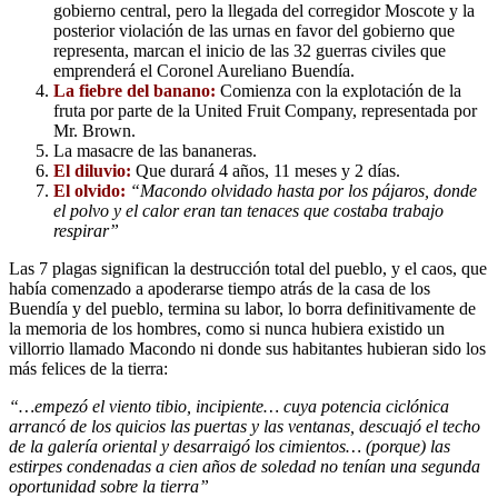
gobierno central, pero la llegada del corregidor Moscote y la
posterior violación de las urnas en favor del gobierno que
representa, marcan el inicio de las 32 guerras civiles que
emprenderá el Coronel Aureliano Buendía.
La fiebre del banano:
Comienza con la explotación de la
fruta por parte de la United Fruit Company, representada por
Mr. Brown.
La masacre de las bananeras.
El diluvio:
Que durará 4 años, 11 meses y 2 días.
El olvido:
“Macondo olvidado hasta por los pájaros, donde
el polvo y el calor eran tan tenaces que costaba trabajo
respirar”
Las 7 plagas significan la destrucción total del pueblo, y el caos, que
había comenzado a apoderarse tiempo atrás de la casa de los
Buendía y del pueblo, termina su labor, lo borra definitivamente de
la memoria de los hombres, como si nunca hubiera existido un
villorrio llamado Macondo ni donde sus habitantes hubieran sido los
más felices de la tierra:
“…empezó el viento tibio, incipiente… cuya potencia ciclónica
arrancó de los quicios las puertas y las ventanas, descuajó el techo
de la galería oriental y desarraigó los cimientos… (porque) las
estirpes condenadas a cien años de soledad no tenían una segunda
oportunidad sobre la tierra”