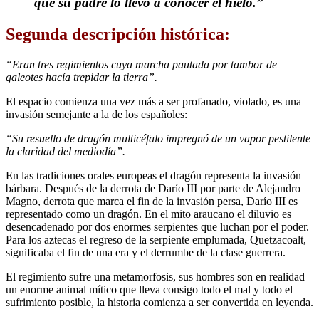
que su padre lo llevó a conocer el hielo.”
Segunda descripción histórica:
“Eran tres regimientos cuya marcha pautada por tambor de
galeotes hacía trepidar la tierra”.
El espacio comienza una vez más a ser profanado, violado, es una
invasión semejante a la de los españoles:
“Su resuello de dragón multicéfalo impregnó de un vapor pestilente
la claridad del mediodía”.
En las tradiciones orales europeas el dragón representa la invasión
bárbara. Después de la derrota de Darío III por parte de Alejandro
Magno, derrota que marca el fin de la invasión persa, Darío III es
representado como un dragón. En el mito araucano el diluvio es
desencadenado por dos enormes serpientes que luchan por el poder.
Para los aztecas el regreso de la serpiente emplumada, Quetzacoalt,
significaba el fin de una era y el derrumbe de la clase guerrera.
El regimiento sufre una metamorfosis, sus hombres son en realidad
un enorme animal mítico que lleva consigo todo el mal y todo el
sufrimiento posible, la historia comienza a ser convertida en leyenda.