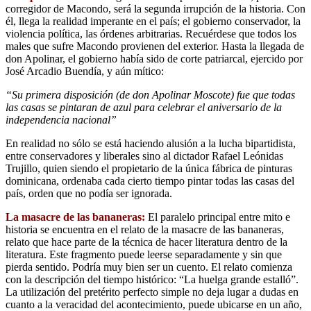
corregidor de Macondo, será la segunda irrupción de la historia. Con
él, llega la realidad imperante en el país; el gobierno conservador, la
violencia política, las órdenes arbitrarias. Recuérdese que todos los
males que sufre Macondo provienen del exterior. Hasta la llegada de
don Apolinar, el gobierno había sido de corte patriarcal, ejercido por
José Arcadio Buendía, y aún mítico:
“Su primera disposición (de don Apolinar Moscote) fue que todas
las casas se pintaran de azul para celebrar el aniversario de la
independencia nacional”
En realidad no sólo se está haciendo alusión a la lucha bipartidista,
entre conservadores y liberales sino al dictador Rafael Leónidas
Trujillo, quien siendo el propietario de la única fábrica de pinturas
dominicana, ordenaba cada cierto tiempo pintar todas las casas del
país, orden que no podía ser ignorada.
La masacre de las bananeras:
El paralelo principal entre mito e
historia se encuentra en el relato de la masacre de las bananeras,
relato que hace parte de la técnica de hacer literatura dentro de la
literatura. Este fragmento puede leerse separadamente y sin que
pierda sentido. Podría muy bien ser un cuento. El relato comienza
con la descripción del tiempo histórico: “La huelga grande estalló”.
La utilización del pretérito perfecto simple no deja lugar a dudas en
cuanto a la veracidad del acontecimiento, puede ubicarse en un año,