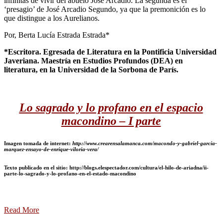
infinitas de vivir del abuelo José Arcadio. La segunda es el
‘presagio’ de José Arcadio Segundo, ya que la premonición es lo
que distingue a los Aurelianos.
Por, Berta Lucía Estrada Estrada*
*Escritora. Egresada de Literatura en la Pontificia Universidad
Javeriana. Maestría en Estudios Profundos (DEA) en
literatura, en la Universidad de la Sorbona de París.
Lo sagrado y lo profano en el espacio
macondino – I parte
Imagen tomada de internet:
http://www.crearensalamanca.com/macondo-y-gabriel-garcia-
marquez-ensayo-de-enrique-viloria-vera/
Texto publicado en el sitio: http://blogs.elespectador.com/cultura/el-hilo-de-ariadna/ii-
parte-lo-sagrado-y-lo-profano-en-el-estado-macondino
Read More