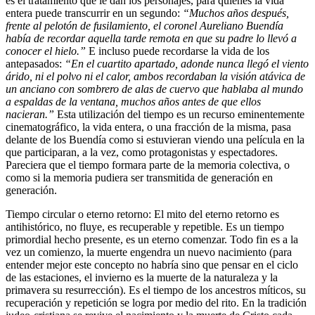
es el tratamiento que le dan los personajes, para quienes la vida
entera puede transcurrir en un segundo:
“Muchos años después,
frente al pelotón de fusilamiento, el coronel Aureliano Buendía
había de recordar aquella tarde remota en que su padre lo llevó a
conocer el hielo.”
E incluso puede recordarse la vida de los
antepasados:
“En el cuartito apartado, adonde nunca llegó el viento
árido, ni el polvo ni el calor, ambos recordaban la visión atávica de
un anciano con sombrero de alas de cuervo que hablaba al mundo
a espaldas de la ventana, muchos años antes de que ellos
nacieran.”
Esta utilización del tiempo es un recurso eminentemente
cinematográfico, la vida entera, o una fracción de la misma, pasa
delante de los Buendía como si estuvieran viendo una película en la
que participaran, a la vez, como protagonistas y espectadores.
Pareciera que el tiempo formara parte de la memoria colectiva, o
como si la memoria pudiera ser transmitida de generación en
generación.
Tiempo circular o eterno retorno: El mito del eterno retorno es
antihistórico, no fluye, es recuperable y repetible. Es un tiempo
primordial hecho presente, es un eterno comenzar. Todo fin es a la
vez un comienzo, la muerte engendra un nuevo nacimiento (para
entender mejor este concepto no habría sino que pensar en el ciclo
de las estaciones, el invierno es la muerte de la naturaleza y la
primavera su resurrección). Es el tiempo de los ancestros míticos, su
recuperación y repetición se logra por medio del rito. En la tradición