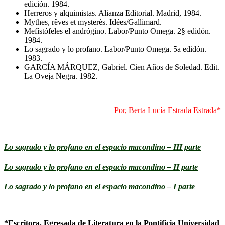
edición. 1984.
Herreros y alquimistas. Alianza Editorial. Madrid, 1984.
Mythes, rêves et mysterès. Idées/Gallimard.
Mefístófeles el andrógino. Labor/Punto Omega. 2§ edidón.
1984.
Lo sagrado y lo profano. Labor/Punto Omega. 5a edidón.
1983.
GARCÍA MÁRQUEZ, Gabriel. Cien Años de Soledad. Edit.
La Oveja Negra. 1982.
Por, Berta Lucía Estrada Estrada*
Lo sagrado y lo profano en el espacio macondino – III parte
Lo sagrado y lo profano en el espacio macondino – II parte
Lo sagrado y lo profano en el espacio macondino – I parte
*Escritora. Egresada de Literatura en la Pontificia Universidad