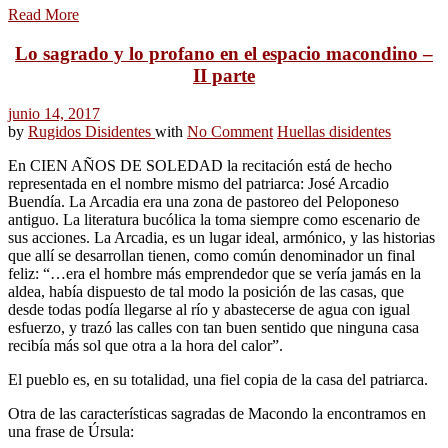
Read More
Lo sagrado y lo profano en el espacio macondino –
II parte
junio 14, 2017
by
Rugidos Disidentes
with
No Comment
Huellas disidentes
En CIEN AÑOS DE SOLEDAD la recitación está de hecho
representada en el nombre mismo del patriarca: José Arcadio
Buendía. La Arcadia era una zona de pastoreo del Peloponeso
antiguo. La literatura bucólica la toma siempre como escenario de
sus acciones. La Arcadia, es un lugar ideal, armónico, y las historias
que allí se desarrollan tienen, como común denominador un final
feliz: “…era el hombre más emprendedor que se vería jamás en la
aldea, había dispuesto de tal modo la posición de las casas, que
desde todas podía llegarse al río y abastecerse de agua con igual
esfuerzo, y trazó las calles con tan buen sentido que ninguna casa
recibía más sol que otra a la hora del calor”.
El pueblo es, en su totalidad, una fiel copia de la casa del patriarca.
Otra de las características sagradas de Macondo la encontramos en
una frase de Úrsula: