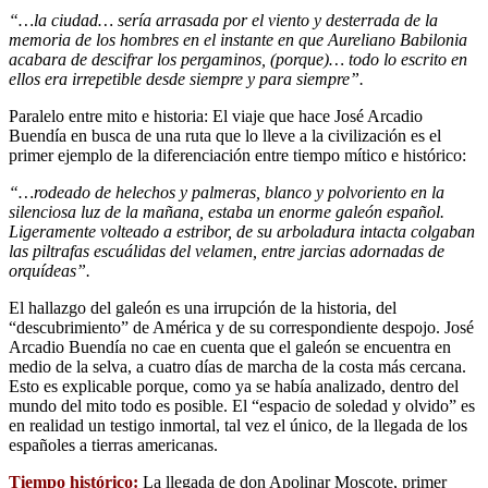
“…la ciudad… sería arrasada por el viento y desterrada de la
memoria de los hombres en el instante en que Aureliano Babilonia
acabara de descifrar los pergaminos, (porque)… todo lo escrito en
ellos era irrepetible desde siempre y para siempre”.
Paralelo entre mito e historia: El viaje que hace José Arcadio
Buendía en busca de una ruta que lo lleve a la civilización es el
primer ejemplo de la diferenciación entre tiempo mítico e histórico:
“…rodeado de helechos y palmeras, blanco y polvoriento en la
silenciosa luz de la mañana, estaba un enorme galeón español.
Ligeramente volteado a estribor, de su arboladura intacta colgaban
las piltrafas escuálidas del velamen, entre jarcias adornadas de
orquídeas”.
El hallazgo del galeón es una irrupción de la historia, del
“descubrimiento” de América y de su correspondiente despojo. José
Arcadio Buendía no cae en cuenta que el galeón se encuentra en
medio de la selva, a cuatro días de marcha de la costa más cercana.
Esto es explicable porque, como ya se había analizado, dentro del
mundo del mito todo es posible. El “espacio de soledad y olvido” es
en realidad un testigo inmortal, tal vez el único, de la llegada de los
españoles a tierras americanas.
Tiempo histórico:
La llegada de don Apolinar Moscote, primer