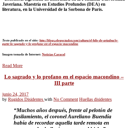
Javeriana. Maestría en Estudios Profundos (DEA) en
literatura, en la Universidad de la Sorbona de París.
Texto publicado en el sitio
:
http://blogs.elespectador.com/cultura/el-hilo-de-ariadna/iv-
parte-lo-sagrado-y-lo-profano-en-el-espacio-macondino
Imagen tomada de Internet:
Noticias Caracol
Read More
Lo sagrado y lo profano en el espacio macondino –
III parte
junio 24, 2017
by
Rugidos Disidentes
with
No Comment
Huellas disidentes
“Muchos años después, frente al pelotón de
fusilamiento, el coronel Aureliano Buendía
había de recordar aquella tarde remota en