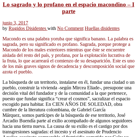
Lo sagrado y lo profano en el espacio macondino – I
parte
junio 3, 2017
by
Rugidos Disidentes
with
No Comment
Huellas disidentes
Macondo es una palabra yoruba que significa banano. La palabra es
sagrada, pero su significado es profano. Sagrada, porque protege a
Macondo de los males exteriores mientras que éste se encuentre
aislada del resto del país, y profana, por la explotación lucrativa de
la fruta, lo que acarreará el comienzo de su desaparición. Este es uno
de los más graves signos de decadencia y descomposición social que
azota el pueblo.
La búsqueda de un territorio, instalarse en él, fundar una ciudad o un
pueblo, construir la vivienda -según Mircea Eliade-, presupone una
decisión vital del fundador y de la comunidad a la que pertenece,
puesto que fundar significa “crear el cosmos”, sacralizar el espacio
escogido para habitar. En CIEN AÑOS DE SOLEDAD, obra
cumbre de la literatura colombiana, de Gabriel García
Márquez, somos partícipes de la búsqueda de ese territorio, José
Arcadio Buendía parte al exilio acompañado de algunos seguidores
hacia una tierra nueva. La causa de su exilio es el castigo por dos
transgresiones sagradas: el incesto y el asesinato de Prudencio