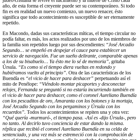
judeo-cristiana se revive el nacimiento y la muerte de Cristo cada
año, de esta forma el creyente puede ser su contemporáneo. Si todo
fin es en realidad un nuevo comienzo, un nuevo renacer, ésto
significa que todo acontecimiento es susceptible de ser eternamente
repetido.
En Macondo, dadas sus características míticas, el tiempo circular no
podía faltar, es más, los actos realizados por uno de los miembros de
la familia son repetidos luego por sus descendientes: “
José Arcadio
Segundo… se empeñó en despejar el cauce para establecer un
servicio de navegación. Fue un sueño delirante, comparable apenas
a los de su bisabuelo… Ya ésto me lo sé de memoria”
, gritaba
Úrsula.
“Es como si el tiempo diera vueltas en redondo y
hubiéramos vuelto al principio”
. Otra de las características de los
Buendía es
“el vicio de hacer para deshacer”
perpetuando así el
mito de Penélope:
“Viéndolo montar picaportes y desconectar
relojes, Fernanda se preguntó si no estaría incurriendo también en
el vicio de hacer para deshacer, como el coronel Aureliano Buendía
con los pescaditos de oro, Amaranta con los botones y la mortaja,
José Arcadio Segundo con los pergaminos y Úrsula con los
recuerdos”.
Todos los acontecimientos se repiten una y otra vez:
“Qué quería -murmuró-, el tiempo pasa. -Así es -dijo Úrsula-, pero
no tanto. Al decirlo tuvo conciencia de estar dando la misma.
réplica que recibió el coronel Aureliano Buendía en su celda de
sentenciado, y una vez más se estremeció con la comprobación de