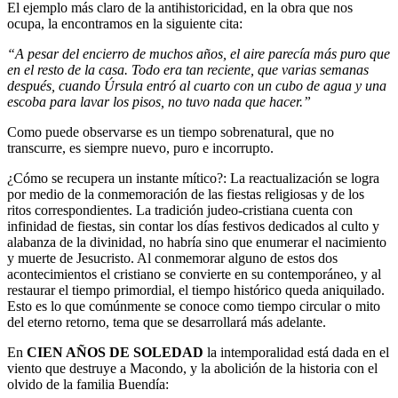
El ejemplo más claro de la antihistoricidad, en la obra que nos
ocupa, la encontramos en la siguiente cita:
“A pesar del encierro de muchos años, el aire parecía más puro que
en el resto de la casa. Todo era tan reciente, que varias semanas
después, cuando Úrsula entró al cuarto con un cubo de agua y una
escoba para lavar los pisos, no tuvo nada que hacer.”
Como puede observarse es un tiempo sobrenatural, que no
transcurre, es siempre nuevo, puro e incorrupto.
¿Cómo se recupera un instante mítico?: La reactualización se logra
por medio de la conmemoración de las fiestas religiosas y de los
ritos correspondientes. La tradición judeo-cristiana cuenta con
infinidad de fiestas, sin contar los días festivos dedicados al culto y
alabanza de la divinidad, no habría sino que enumerar el nacimiento
y muerte de Jesucristo. Al conmemorar alguno de estos dos
acontecimientos el cristiano se convierte en su contemporáneo, y al
restaurar el tiempo primordial, el tiempo histórico queda aniquilado.
Esto es lo que comúnmente se conoce como tiempo circular o mito
del eterno retorno, tema que se desarrollará más adelante.
En
CIEN AÑOS DE SOLEDAD
la intemporalidad está dada en el
viento que destruye a Macondo, y la abolición de la historia con el
olvido de la familia Buendía: