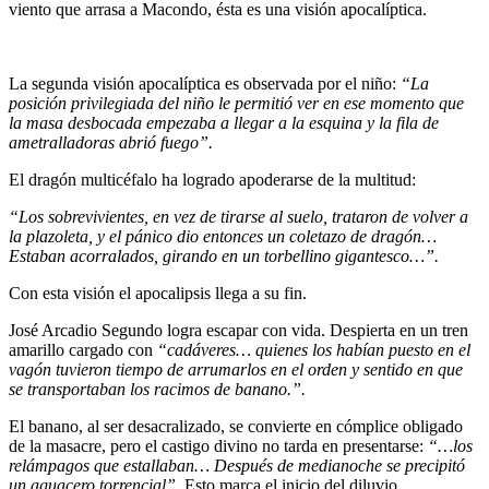
viento que arrasa a Macondo, ésta es una visión apocalíptica.
La segunda visión apocalíptica es observada por el niño:
“La
posición privilegiada del niño le permitió ver en ese momento que
la masa desbocada empezaba a llegar a la esquina y la fila de
ametralladoras abrió fuego”.
El dragón multicéfalo ha logrado apoderarse de la multitud:
“Los sobrevivientes, en vez de tirarse al suelo, trataron de volver a
la plazoleta, y el pánico dio entonces un coletazo de dragón…
Estaban acorralados, girando en un torbellino gigantesco…”.
Con esta visión el apocalipsis llega a su fin.
José Arcadio Segundo logra escapar con vida. Despierta en un tren
amarillo cargado con
“cadáveres… quienes los habían puesto en el
vagón tuvieron tiempo de arrumarlos en el orden y sentido en que
se transportaban los racimos de banano.”.
El banano, al ser desacralizado, se convierte en cómplice obligado
de la masacre, pero el castigo divino no tarda en presentarse:
“…los
relámpagos que estallaban… Después de medianoche se precipitó
un aguacero torrencial”.
Esto marca el inicio del diluvio