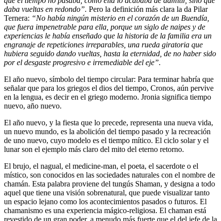
que el tiempo no pasaba, como ella lo acababa de admitir, sino que
daba vueltas en redondo”.
Pero la definición más clara la da Pilar
Ternera:
“No había ningún misterio en el corazón de un Buendía,
que fuera impenetrable para ella, porque un siglo de naipes y de
experiencias le había enseñado que la historia de la familia era un
engranaje de repeticiones irreparables, una rueda giratoria que
hubiera seguido dando vueltas, hasta la eternidad, de no haber sido
por el desgaste progresivo e irremediable del eje”.
El año nuevo, símbolo del tiempo circular: Para terminar habría que
señalar que para los griegos el dios del tiempo, Cronos, aún pervive
en la lengua, es decir en el griego moderno. Jronia significa tiempo
nuevo, año nuevo.
El año nuevo, y la fiesta que lo precede, representa una nueva vida,
un nuevo mundo, es la abolición del tiempo pasado y la recreación
de uno nuevo, cuyo modelo es el tiempo mítico. El ciclo solar y el
lunar son el ejemplo más claro del mito del eterno retorno.
El brujo, el nagual, el medicine-man, el poeta, el sacerdote o el
místico, son conocidos en las sociedades naturales con el nombre de
chamán. Esta palabra proviene del tungús Shaman, y designa a todo
aquel que tiene una visión sobrenatural, que puede visualizar tanto
un espacio lejano como los acontecimientos pasados o futuros. El
chamanismo es una experiencia mágico-religiosa. El chaman está
revestido de un gran poder, a menudo más fuerte que el del jefe de la