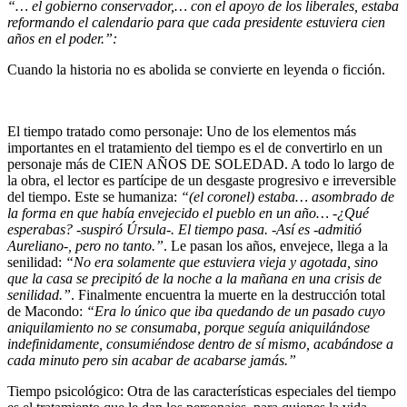
“… el gobierno conservador,… con el apoyo de los liberales, estaba
reformando el calendario para que cada presidente estuviera cien
años en el poder.”:
Cuando la historia no es abolida se convierte en leyenda o ficción.
El tiempo tratado como personaje: Uno de los elementos más
importantes en el tratamiento del tiempo es el de convertirlo en un
personaje más de CIEN AÑOS DE SOLEDAD. A todo lo largo de
la obra, el lector es partícipe de un desgaste progresivo e irreversible
del tiempo. Este se humaniza:
“(el coronel) estaba… asombrado de
la forma en que había envejecido el pueblo en un año… -¿Qué
esperabas? -suspiró Úrsula-. El tiempo pasa. -Así es -admitió
Aureliano-, pero no tanto.”
. Le pasan los años, envejece, llega a la
senilidad:
“No era solamente que estuviera vieja y agotada, sino
que la casa se precipitó de la noche a la mañana en una crisis de
senilidad.”
. Finalmente encuentra la muerte en la destrucción total
de Macondo:
“Era lo único que iba quedando de un pasado cuyo
aniquilamiento no se consumaba, porque seguía aniquilándose
indefinidamente, consumiéndose dentro de sí mismo, acabándose a
cada minuto pero sin acabar de acabarse jamás.”
Tiempo psicológico: Otra de las características especiales del tiempo