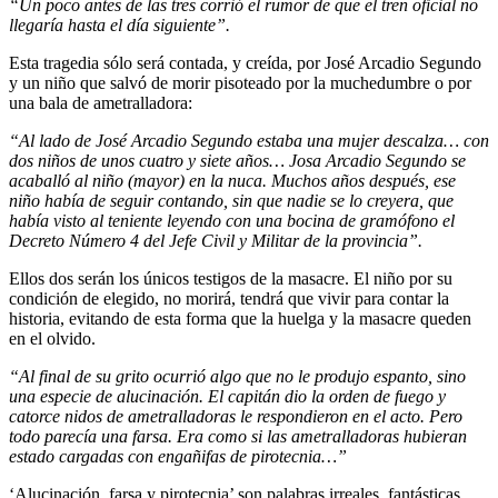
“Un poco antes de las tres corrió el rumor de que el tren oficial no
llegaría hasta el día siguiente”.
Esta tragedia sólo será contada, y creída, por José Arcadio Segundo
y un niño que salvó de morir pisoteado por la muchedumbre o por
una bala de ametralladora:
“Al lado de José Arcadio Segundo estaba una mujer descalza… con
dos niños de unos cuatro y siete años… Josa Arcadio Segundo se
acaballó al niño (mayor) en la nuca. Muchos años después, ese
niño había de seguir contando, sin que nadie se lo creyera, que
había visto al teniente leyendo con una bocina de gramófono el
Decreto Número 4 del Jefe Civil y Militar de la provincia”.
Ellos dos serán los únicos testigos de la masacre. El niño por su
condición de elegido, no morirá, tendrá que vivir para contar la
historia, evitando de esta forma que la huelga y la masacre queden
en el olvido.
“Al final de su grito ocurrió algo que no le produjo espanto, sino
una especie de alucinación. El capitán dio la orden de fuego y
catorce nidos de ametralladoras le respondieron en el acto. Pero
todo parecía una farsa. Era como si las ametralladoras hubieran
estado cargadas con engañifas de pirotecnia…”
‘Alucinación, farsa y pirotecnia’ son palabras irreales, fantásticas,