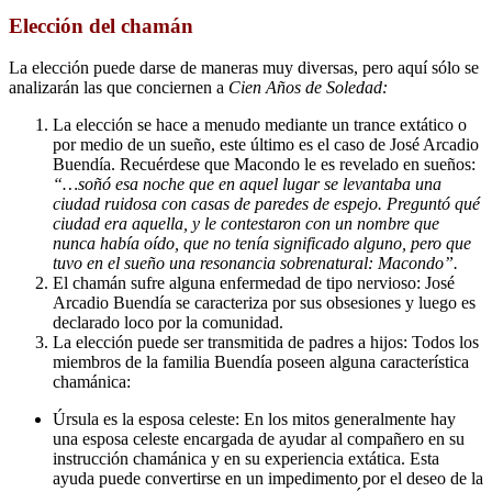
Elección del chamán
La elección puede darse de maneras muy diversas, pero aquí sólo se
analizarán las que conciernen a
Cien Años de Soledad:
La elección se hace a menudo mediante un trance extático o
por medio de un sueño, este último es el caso de José Arcadio
Buendía. Recuérdese que Macondo le es revelado en sueños:
“…soñó esa noche que en aquel lugar se levantaba una
ciudad ruidosa con casas de paredes de espejo. Preguntó qué
ciudad era aquella, y le contestaron con un nombre que
nunca había oído, que no tenía significado alguno, pero que
tuvo en el sueño una resonancia sobrenatural: Macondo”.
El chamán sufre alguna enfermedad de tipo nervioso: José
Arcadio Buendía se caracteriza por sus obsesiones y luego es
declarado loco por la comunidad.
La elección puede ser transmitida de padres a hijos: Todos los
miembros de la familia Buendía poseen alguna característica
chamánica:
Úrsula es la esposa celeste: En los mitos generalmente hay
una esposa celeste encargada de ayudar al compañero en su
instrucción chamánica y en su experiencia extática. Esta
ayuda puede convertirse en un impedimento por el deseo de la