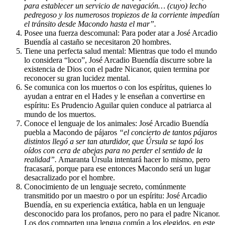
para establecer un servicio de navegación… (cuyo) lecho
pedregoso y los numerosos tropiezos de la corriente impedían
el tránsito desde Macondo hasta el mar”.
Posee una fuerza descomunal: Para poder atar a José Arcadio
Buendía al castaño se necesitaron 20 hombres.
Tiene una perfecta salud mental: Mientras que todo el mundo
lo considera “loco”, José Arcadio Buendía discurre sobre la
existencia de Dios con el padre Nicanor, quien termina por
reconocer su gran lucidez mental.
Se comunica con los muertos o con los espíritus, quienes lo
ayudan a entrar en el Hades y le enseñan a convertirse en
espíritu: Es Prudencio Aguilar quien conduce al patriarca al
mundo de los muertos.
Conoce el lenguaje de los animales: José Arcadio Buendía
puebla a Macondo de pájaros
“el concierto de tantos pájaros
distintos llegó a ser tan aturdidor, que Úrsula se tapó los
oídos con cera de abejas para no perder el sentido de la
realidad”.
Amaranta Úrsula intentará hacer lo mismo, pero
fracasará, porque para ese entonces Macondo será un lugar
desacralizado por el hombre.
Conocimiento de un lenguaje secreto, comúnmente
transmitido por un maestro o por un espíritu: José Arcadio
Buendía, en su experiencia extática, habla en un lenguaje
desconocido para los profanos, pero no para el padre Nicanor.
Los dos comparten una lengua común a los elegidos, en este