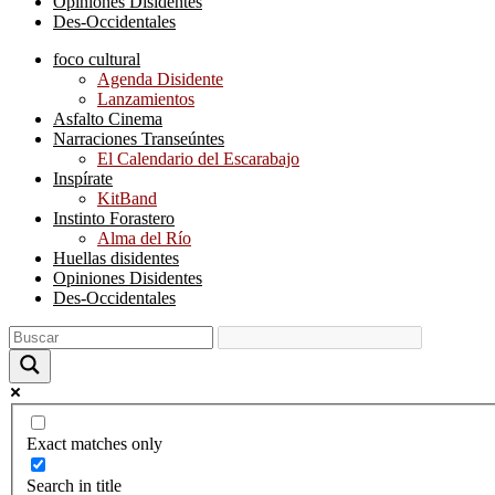
Opiniones Disidentes
Des-Occidentales
foco cultural
Agenda Disidente
Lanzamientos
Asfalto Cinema
Narraciones Transeúntes
El Calendario del Escarabajo
Inspírate
KitBand
Instinto Forastero
Alma del Río
Huellas disidentes
Opiniones Disidentes
Des-Occidentales
Exact matches only
Search in title